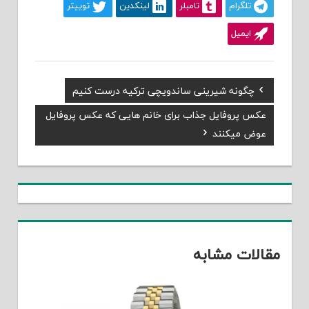
تلگرام
تامبلر
لینکدین
توییتر
ایمیل
Previous
چگونه شیرینی ساندویچی ترکیه درست کنیم
راهبری
Post:
Next
عکس پروفایل جذاب برای خانم هایی که عکس پروفایل
نوشته
Post:
عوض میکنند
مقالات مشابه