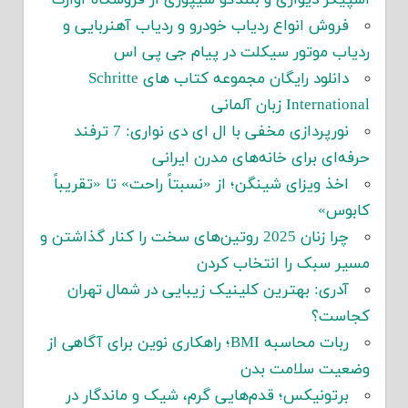
اسپیکر دیواری و بلندگو شیپوری از فروشگاه آوازک
فروش انواع ردیاب خودرو و ردیاب آهنربایی و
ردیاب موتور سیکلت در پیام جی پی اس
دانلود رایگان مجموعه کتاب های Schritte
International زبان آلمانی
نورپردازی مخفی با ال ای دی نواری: 7 ترفند
حرفه‌ای برای خانه‌های مدرن ایرانی
اخذ ویزای شینگن؛ از «نسبتاً راحت» تا «تقریباً
کابوس»
چرا زنان 2025 روتین‌های سخت را کنار گذاشتن و
مسیر سبک را انتخاب کردن
آدری: بهترین کلینیک زیبایی در شمال تهران
کجاست؟
ربات محاسبه BMI؛ راهکاری نوین برای آگاهی از
وضعیت سلامت بدن
برتونیکس؛ قدم‌هایی گرم، شیک و ماندگار در