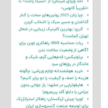
اخذ ویزای شینگن؛ از «نسبتاً راحت» تا
«تقریباً کابوس»
چرا زنان 2025 روتین‌های سخت را کنار
گذاشتن و مسیر سبک را انتخاب کردن
آدری: بهترین کلینیک زیبایی در شمال
تهران کجاست؟
ربات محاسبه BMI؛ راهکاری نوین برای
آگاهی از وضعیت سلامت بدن
برتونیکس؛ قدم‌هایی گرم، شیک و
ماندگار در روزهای سرد
خرید هوشمندانه لوازم ورزشی: چگونه
هزینه را نصف و کیفیت را دو برابر کنیم؟
هایفوتراپی در مشهد: راز جوانی بدون
جراحی با دابلو گلد پریمیوم!
لوبیا چیتی ازبکستان؛ راهکار استراتژیک
برای توسعه صنعت کنسروسازی ایران