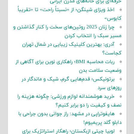
حرفه‌ای برای خانه‌های مدرن ایرانی
اخذ ویزای شینگن؛ از «نسبتاً راحت» تا «تقریباً
کابوس»
چرا زنان 2025 روتین‌های سخت را کنار گذاشتن و
مسیر سبک را انتخاب کردن
آدری: بهترین کلینیک زیبایی در شمال تهران
کجاست؟
ربات محاسبه BMI؛ راهکاری نوین برای آگاهی از
وضعیت سلامت بدن
برتونیکس؛ قدم‌هایی گرم، شیک و ماندگار در
روزهای سرد
خرید هوشمندانه لوازم ورزشی: چگونه هزینه را
نصف و کیفیت را دو برابر کنیم؟
هایفوتراپی در مشهد: راز جوانی بدون جراحی با
دابلو گلد پریمیوم!
لوبیا چیتی ازبکستان؛ راهکار استراتژیک برای