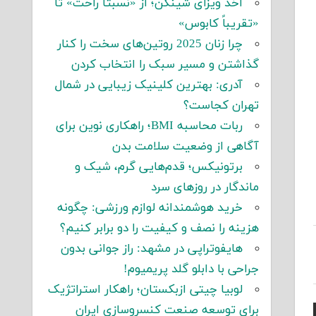
اخذ ویزای شینگن؛ از «نسبتاً راحت» تا
«تقریباً کابوس»
چرا زنان 2025 روتین‌های سخت را کنار
گذاشتن و مسیر سبک را انتخاب کردن
آدری: بهترین کلینیک زیبایی در شمال
تهران کجاست؟
ربات محاسبه BMI؛ راهکاری نوین برای
آگاهی از وضعیت سلامت بدن
برتونیکس؛ قدم‌هایی گرم، شیک و
ماندگار در روزهای سرد
خرید هوشمندانه لوازم ورزشی: چگونه
هزینه را نصف و کیفیت را دو برابر کنیم؟
هایفوتراپی در مشهد: راز جوانی بدون
جراحی با دابلو گلد پریمیوم!
لوبیا چیتی ازبکستان؛ راهکار استراتژیک
برای توسعه صنعت کنسروسازی ایران