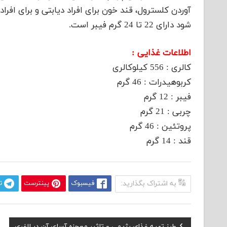
آوردن کلسترول، قند خون برای افراد دیابتی و برای افراد
شود دارای 22 تا 24 گرم فیبر است.
اطلاعات غذایی :
کالری : 556 کیلوکالری
کربوهیدرات : 46 گرم
فیبر : 12 گرم
چربی : 21 گرم
پروتئین : 46 گرم
قند : 14 گرم
به اشتراک بگذارید:
فیسبوک
پینترست
ت
Previous
طرز تهیه غذای رژیمی و تاثیر معجزه آسای آن در لاغری