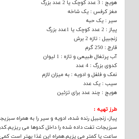
هویج : 3 عدد کوچک یا 2 عدد بزرگ
مغز کرفس : یک شاخه
سیر : یک حبه
پیاز : 2 عدد کوچک یا 1عدد بزرگ
زنجبیل : تازه 2 برش
قارچ : 250 گرم
آب پرتغال طبیعی و تازه : 1 لیوان
کدوی بزرگ : 4 عدد
نمک و فلفل و ادویه : به میزان لازم
سیب : یک عدد
هویج : چند عدد برای تزئین
طرز تهیه :
پیاز، زنجبیل رنده شده، ادویه و سیر را به همراه سب
سبزیجات تفت داده شده را داخل کدوها می ریزیم.کدوها 
ساعت یا کمتر می پزیم.همراه این غذا بهتر است کمی ن