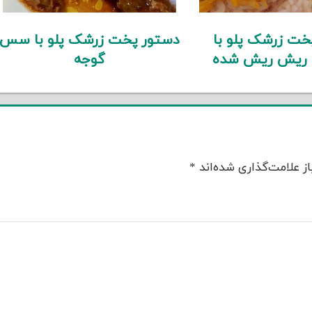
خت زرشک پلو با
دستور پخت زرشک پلو با سس
 ریش ریش شده
گوجه
ز علامت‌گذاری شده‌اند
*