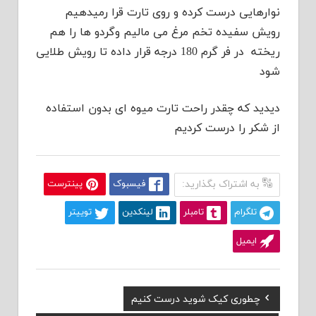
نوارهایی درست کرده و روی تارت قرا رمیدهیم
رویش سفیده تخم مرغ می مالیم وگردو ها را هم
ریخته در فر گرم 180 درجه قرار داده تا رویش طلایی
شود
دیدید که چقدر راحت تارت میوه ای بدون استفاده
از شکر را درست کردیم
به اشتراک بگذارید:
فیسبوک
پینترست
تلگرام
تامبلر
لینکدین
توییتر
ایمیل
Previous
چطوری کیک شوید درست کنیم
راهبری
Post: