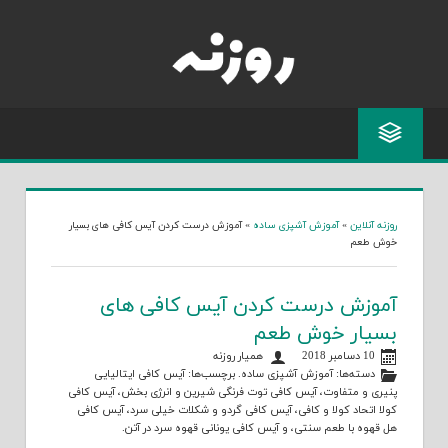
Skip
to
content
روزنه آنلاین
»
آموزش آشپزی ساده
»
آموزش درست کردن آیس کافی های بسیار
خوش طعم
آموزش درست کردن آیس کافی های
بسیار خوش طعم
10 دسامبر 2018
همیار روزنه
دسته‌ها:
آموزش آشپزی ساده
. برچسب‌ها:
آیس کافی ایتالیایی
پنیری و متفاوت
،
آیس کافی توت فرنگی شیرین و انرژی بخش
،
آیس کافی
کولا اتحاد کولا و کافی
،
آیس کافی گردو و شکلات خیلی سرد
،
آیس کافی
هل قهوه با طعم سنتی
، و
آیس کافی یونانی قهوه سرد در آتن
.