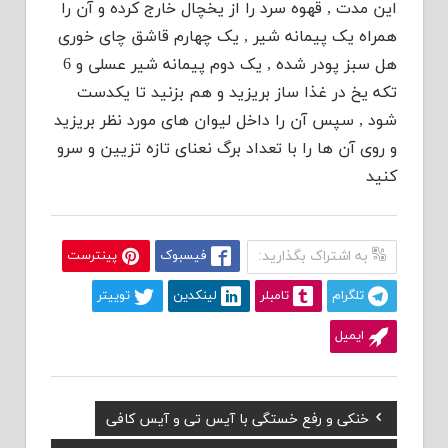
این مدت , قهوه سرد را از یخچال خارج کرده و آن را
همراه یک پیمانه شیر , یک چهارم قاشق چای خوری
هل سبز پودر شده , یک دوم پیمانه شیر عسلی و 6
تکه یخ در غذا ساز بریزید و هم بزنید تا یکدست
شود , سپس آن را داخل لیوان های مورد نظر بریزید
و روی آن ها را با تعداد برگ نعنای تازه تزیین و سرو
کنید
به اشتراک بگذارید:
فیسبوک
پینترست
تلگرام
تامبلر
لینکدین
توییتر
ایمیل
Previous
خنکی و رفع خستگی با آیس تی و آیس کافی
راهبری
Post: