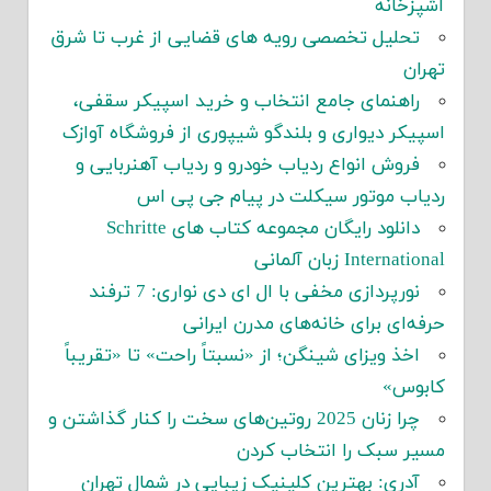
آشپزخانه
تحلیل تخصصی رویه های قضایی از غرب تا شرق
تهران
راهنمای جامع انتخاب و خرید اسپیکر سقفی،
اسپیکر دیواری و بلندگو شیپوری از فروشگاه آوازک
فروش انواع ردیاب خودرو و ردیاب آهنربایی و
ردیاب موتور سیکلت در پیام جی پی اس
دانلود رایگان مجموعه کتاب های Schritte
International زبان آلمانی
نورپردازی مخفی با ال ای دی نواری: 7 ترفند
حرفه‌ای برای خانه‌های مدرن ایرانی
اخذ ویزای شینگن؛ از «نسبتاً راحت» تا «تقریباً
کابوس»
چرا زنان 2025 روتین‌های سخت را کنار گذاشتن و
مسیر سبک را انتخاب کردن
آدری: بهترین کلینیک زیبایی در شمال تهران