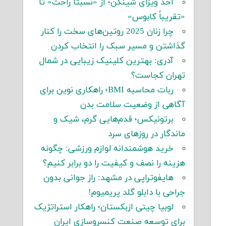
اخذ ویزای شینگن؛ از «نسبتاً راحت» تا
«تقریباً کابوس»
چرا زنان 2025 روتین‌های سخت را کنار
گذاشتن و مسیر سبک را انتخاب کردن
آدری: بهترین کلینیک زیبایی در شمال
تهران کجاست؟
ربات محاسبه BMI؛ راهکاری نوین برای
آگاهی از وضعیت سلامت بدن
برتونیکس؛ قدم‌هایی گرم، شیک و
ماندگار در روزهای سرد
خرید هوشمندانه لوازم ورزشی: چگونه
هزینه را نصف و کیفیت را دو برابر کنیم؟
هایفوتراپی در مشهد: راز جوانی بدون
جراحی با دابلو گلد پریمیوم!
لوبیا چیتی ازبکستان؛ راهکار استراتژیک
برای توسعه صنعت کنسروسازی ایران