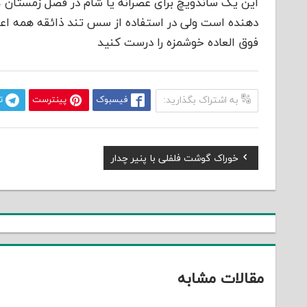
این یک ساندویچ برای عصرانه یا شام در فصل زمستان 
دهنده است ولی در استفاده از سس تند ذائقه همه اعضا
فوق العاده خوشمزه را درست کنید
به اشتراک بگذارید:
فیسبوک
پینترست
ت
Previous
خوراک گوشت فلفلی با پنیر چدار
راهبری
Post:
نوشته
مقالات مشابه