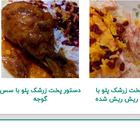
خت زرشک پلو با
دستور پخت زرشک پلو با سس
 ریش ریش شده
گوجه