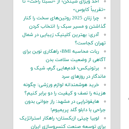
اخذ ویزای شینگن؛ از «نسبتاً راحت» تا
«تقریباً کابوس»
چرا زنان 2025 روتین‌های سخت را کنار
گذاشتن و مسیر سبک را انتخاب کردن
آدری: بهترین کلینیک زیبایی در شمال
تهران کجاست؟
ربات محاسبه BMI؛ راهکاری نوین برای
آگاهی از وضعیت سلامت بدن
برتونیکس؛ قدم‌هایی گرم، شیک و
ماندگار در روزهای سرد
خرید هوشمندانه لوازم ورزشی: چگونه
هزینه را نصف و کیفیت را دو برابر کنیم؟
هایفوتراپی در مشهد: راز جوانی بدون
جراحی با دابلو گلد پریمیوم!
لوبیا چیتی ازبکستان؛ راهکار استراتژیک
برای توسعه صنعت کنسروسازی ایران