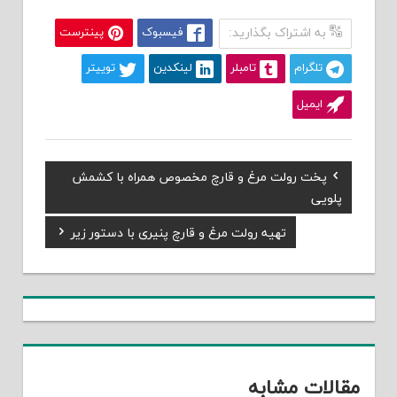
به اشتراک بگذارید:
فیسبوک
پینترست
تلگرام
تامبلر
لینکدین
توییتر
ایمیل
Previous
پخت رولت مرغ و قارچ مخصوص همراه با کشمش
راهبری
Post:
پلویی
نوشته
Next
تهیه رولت مرغ و قارچ پنیری با دستور زیر
Post:
مقالات مشابه