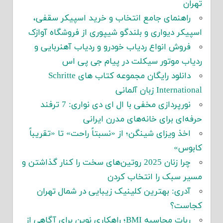
تهران
راهنمای جامع انتخاب و خرید اسپیکر سقفی،
اسپیکر دیواری و بلندگو شیپوری از فروشگاه آوازک
فروش انواع ردیاب خودرو و ردیاب آهنربایی و
ردیاب موتور سیکلت در پیام جی پی اس
دانلود رایگان مجموعه کتاب های Schritte
International زبان آلمانی
نورپردازی مخفی با ال ای دی نواری: 7 ترفند
حرفه‌ای برای خانه‌های مدرن ایرانی
اخذ ویزای شینگن؛ از «نسبتاً راحت» تا «تقریباً
کابوس»
چرا زنان 2025 روتین‌های سخت را کنار گذاشتن و
مسیر سبک را انتخاب کردن
آدری: بهترین کلینیک زیبایی در شمال تهران
کجاست؟
ربات محاسبه BMI؛ راهکاری نوین برای آگاهی از