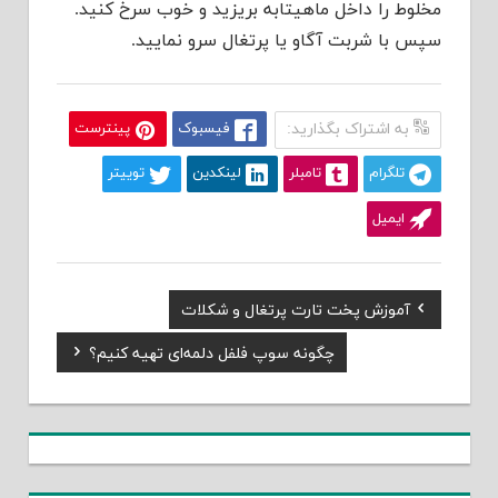
مخلوط را داخل ماهیتابه بریزید و خوب سرخ کنید.
سپس با شربت آگاو یا پرتغال سرو نمایید.
به اشتراک بگذارید:
فیسبوک
پینترست
تلگرام
تامبلر
لینکدین
توییتر
ایمیل
Previous
آموزش پخت تارت پرتغال و شکلات
راهبری
Post:
Next
چگونه سوپ فلفل دلمه‌ای تهیه کنیم؟
نوشته
Post: