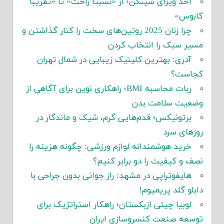
اخذ ویزای شینگن؛ از «نسبتاً راحت» تا «تقریباً
کابوس»
چرا زنان 2025 روتین‌های سخت را کنار گذاشتن و
مسیر سبک را انتخاب کردن
آدری: بهترین کلینیک زیبایی در شمال تهران
کجاست؟
ربات محاسبه BMI؛ راهکاری نوین برای آگاهی از
وضعیت سلامت بدن
برتونیکس؛ قدم‌هایی گرم، شیک و ماندگار در
روزهای سرد
خرید هوشمندانه لوازم ورزشی: چگونه هزینه را
نصف و کیفیت را دو برابر کنیم؟
هایفوتراپی در مشهد: راز جوانی بدون جراحی با
دابلو گلد پریمیوم!
لوبیا چیتی ازبکستان؛ راهکار استراتژیک برای
توسعه صنعت کنسروسازی ایران