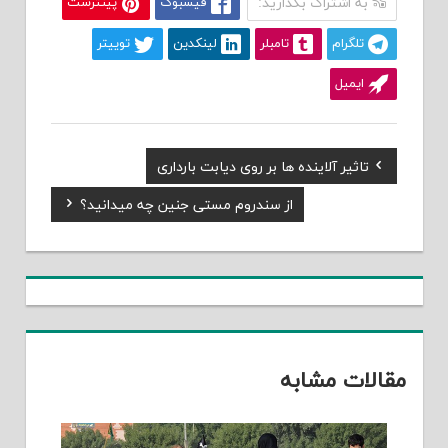
به اشتراک بگذارید:
فیسبوک
پینترست
تلگرام
تامبلر
لینکدین
توییتر
ایمیل
Previous
تاثیر آلاینده ها بر روی دیابت بارداری
راهبری
Post:
Next
از سندروم مستی جنین چه میدانید؟
نوشته
Post:
مقالات مشابه