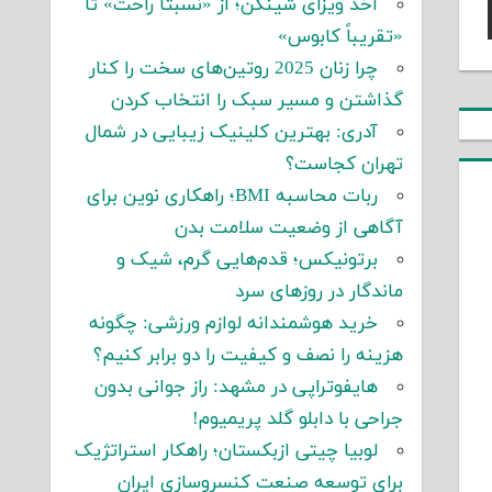
اخذ ویزای شینگن؛ از «نسبتاً راحت» تا
«تقریباً کابوس»
چرا زنان 2025 روتین‌های سخت را کنار
گذاشتن و مسیر سبک را انتخاب کردن
آدری: بهترین کلینیک زیبایی در شمال
تهران کجاست؟
ربات محاسبه BMI؛ راهکاری نوین برای
آگاهی از وضعیت سلامت بدن
برتونیکس؛ قدم‌هایی گرم، شیک و
ماندگار در روزهای سرد
خرید هوشمندانه لوازم ورزشی: چگونه
هزینه را نصف و کیفیت را دو برابر کنیم؟
هایفوتراپی در مشهد: راز جوانی بدون
جراحی با دابلو گلد پریمیوم!
لوبیا چیتی ازبکستان؛ راهکار استراتژیک
برای توسعه صنعت کنسروسازی ایران