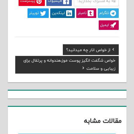
به اشتراک بگذارید:
فیسبوک
پینترست
تلگرام
تامبلر
لینکدین
توییتر
ایمیل
Previous
از خواص انار چه میدانید؟
راهبری
Post:
Next
خواص شگفت انگیز پوست موز،هندوانه و پرتقال برای
نوشته
Post:
زیبایی و سلامت
مقالات مشابه