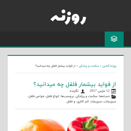
Skip
to
content
روزنه آنلاین
»
سلامت و پزشکی
»
از فواید بیشمار فلفل چه میدانید؟
از فواید بیشمار فلفل چه میدانید؟
12 مارس 2017
نگارنده
دسته‌ها:
سلامت و پزشکی
. برچسب‌ها:
انواع فلفل
،
خواص فلفل
،
سبزیجات
،
سبزیجات کم کالری
، و
فلفل
.