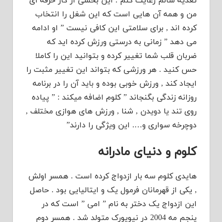
تغذیه سالم رعایت کنم . این بخشی از کار حرفه ای
من و همه آن هایی است که این شغل را انتخاب
کرده اند , برای سلامتی این کافی نیست ” او ادامه
می دهد ” زمانی به درستی ورزش کرده اید که
ضربان قلب شما تغییر کرده و بتوانید این را کاملا
حس کنید . هر ورزشی که بتواند این تغییر مثبت را
ایجاد کند , ورزش خوبی بوده و باید آن را در برنامه
روزانه زندگی بگنجاند ” کلوم اضافه میکند : ” پیاده
روی تند یا دویدن , شنا , ورزش های هوازی مختلف ,
دوچرخه سواری و…. این ویژگی را دارند”
کلوم و دنیای مادرانه
هایدی کلوم سه بار ازدواج کرده است . همسر اولش
, یکی از قهرمانان فرمول یک و ایتالیایی بود . حاصل
این ازدواج یک دختر به نام ” امی ” است که در
پنجم مه 2004 در نیویورک متولد شد . همسر دوم