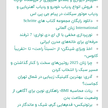
اسپیکر دیواری و بلندگو شیپوری از فروشگاه آوازک
فروش انواع ردیاب خودرو و ردیاب آهنربایی و
ردیاب موتور سیکلت در پیام جی پی اس
دانلود رایگان مجموعه کتاب های Schritte
International زبان آلمانی
نورپردازی مخفی با ال ای دی نواری: 7 ترفند
حرفه‌ای برای خانه‌های مدرن ایرانی
اخذ ویزای شینگن؛ از «نسبتاً راحت» تا «تقریباً
کابوس»
چرا زنان 2025 روتین‌های سخت را کنار گذاشتن و
مسیر سبک را انتخاب کردن
آدری: بهترین کلینیک زیبایی در شمال تهران
کجاست؟
ربات محاسبه BMI؛ راهکاری نوین برای آگاهی از
وضعیت سلامت بدن
برتونیکس؛ قدم‌هایی گرم، شیک و ماندگار در