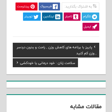
به اشتراک بگذارید:
فیسبوک
پینترست
تلگرام
تامبلر
لینکدین
توییتر
ایمیل
Previous
پاییز با برنامه های کاهش وزن , راحت و بدون دردسر
راهبری
Post:
, وزن کم کنید
نوشته
Next
سلامت زنان : خود درمانی یا خودکشی
Post:
مقالات مشابه