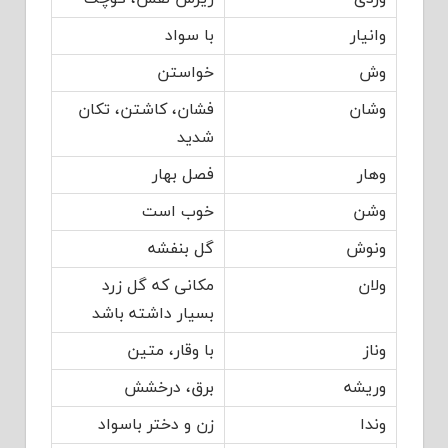
وانیار
با سواد
وش
خواستن
وشان
فشان، کاشتن، تکان
شدید
وهار
فصل بهار
وشن
خوب است
ونوش
گل بنفشه
ولان
مکانی که گل زرد
بسیار داشته باشد
وناز
با وقار، متین
وریشه
برق، درخشش
وندا
زن و دختر باسواد