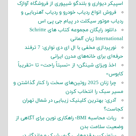
اسپیکر دیواری و بلندگو شیپوری از فروشگاه آوازک
فروش انواع ردیاب خودرو و ردیاب آهنربایی و
ردیاب موتور سیکلت در پیام جی پی اس
دانلود رایگان مجموعه کتاب های Schritte
International زبان آلمانی
نورپردازی مخفی با ال ای دی نواری: 7 ترفند
حرفه‌ای برای خانه‌های مدرن ایرانی
اخذ ویزای شینگن؛ از «نسبتاً راحت» تا «تقریباً
کابوس»
چرا زنان 2025 روتین‌های سخت را کنار گذاشتن و
مسیر سبک را انتخاب کردن
آدری: بهترین کلینیک زیبایی در شمال تهران
کجاست؟
ربات محاسبه BMI؛ راهکاری نوین برای آگاهی از
وضعیت سلامت بدن
برتونیکس؛ قدم‌هایی گرم، شیک و ماندگار در