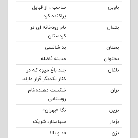
باوین
صاحب ، از قبایل
پراکنده کرد
بتمان
نام رودخانه ای در
کردستان
بختان
بد شانسی
بختوان
مدینه ‏فاضله
باغان
چند باغ میوه که ‏در
کنار یکدیگر قرار دارند.
بزان
شکست دهنده،نام
روستایی
بزین
نگا «بهزان»
بژدار
سهامدار، شریک
بژن
قد و بالا