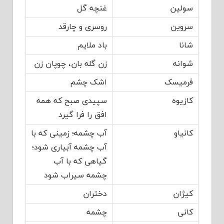
سولین
غنچه گل
سروین
روسری و چارقد
شانا
باد ملایم
شوانه
زن گله بان، چوپان زن
فرمیسک
اشک چشم
کازیوه
سپیدی صبح که همه
افق را فرا گیرد
کانیاو
آب چشمه؛ زمینی که با
آب چشمه آبیاری شود؛
گیاهی که با آب
چشمه سیراب شود
کیژان
دختران
کانی
چشمه