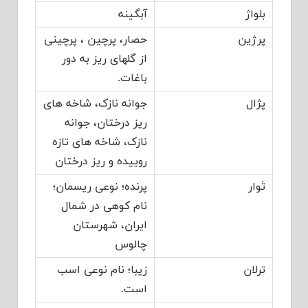
بلواژ
آبگینه
پرژین
حصار، پرچین ، پرچینی
از گلهای ریز به دور
باغات.
پژال
جوانه نازک، شاخه های
ریز درختان، جوانه
نازک، شاخه های تازه
روییده و ریز درختان
تَوار
پرنده؛ نوعی ریسمان؛
نام کوهی در شمال
ایران، شهرستان
چالوس
ترلان
زیبا؛ نام نوعی اسب
است.