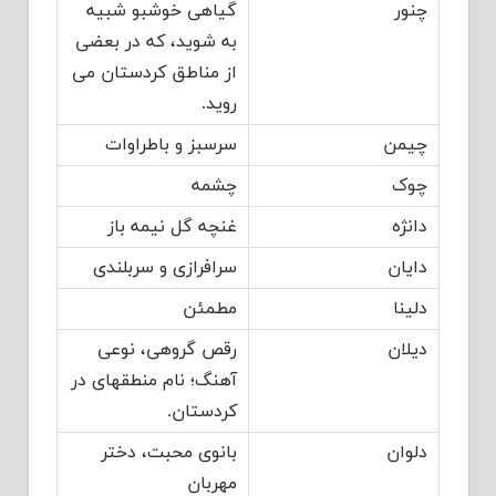
چنور
گیاهی خوشبو شبیه
به شوید، که در بعضی
از مناطق کردستان می
روید.
چیمن
سرسبز و باطراوات
چوک
چشمه
دانژه
غنچه گل نیمه باز
دایان
سرافرازی و سربلندی
دلینا
مطمئن
دیلان
رقص گروهی، نوعی
آهنگ؛ نام منطقهای در
کردستان.
دلوان
بانوی محبت، دختر
مهربان