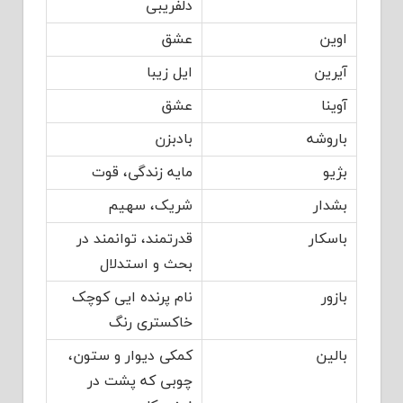
دلفریبی
اوین
عشق
آیرین
ایل زیبا
آوینا
عشق
باروشه
بادبزن
بژیو
مایه زندگی، قوت
بشدار
شریک، سهیم
باسکار
قدرتمند، توانمند در
بحث و استدلال
بازور
نام پرنده ایی کوچک
خاکستری رنگ
بالین
کمکی دیوار و ستون،
چوبی که ‏پشت در