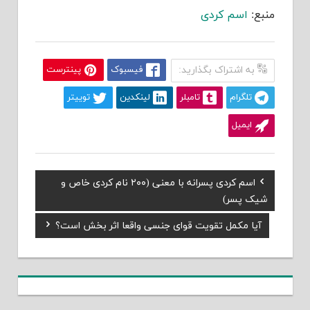
منبع:
اسم کردی
به اشتراک بگذارید:
فیسبوک
پینترست
تلگرام
تامبلر
لینکدین
توییتر
ایمیل
Previous
اسم کردی پسرانه با معنی (۲۰۰ نام کردی خاص و
راهبری
Post:
شیک پسر)
نوشته
Next
آیا مکمل تقویت قوای جنسی واقعا اثر بخش است؟
Post: