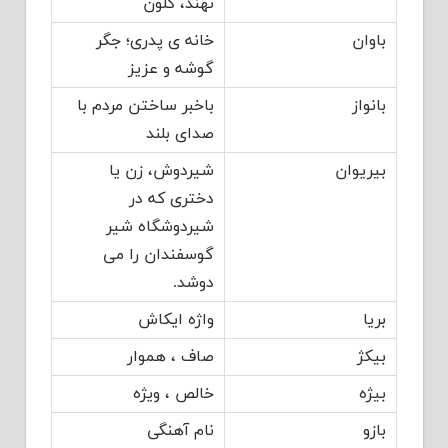
نهند، کلون
باوان
خانه ی پدری؛ جگر
گوشه و عزیز
بانواز
باخبر ساختن مردم با
صدای بلند
بیریوان
شیردوش، زن یا
دختری که در
شیردوشگاه شیر
گوسفندان را می
دوشد.
بریا
واژه ایکاش
بیکژ
صاف ، هموار
بیژه
خالص ، ویژه
بازو
نام آهنگی