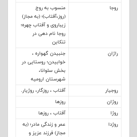
روجا
منسوب به روج
(روز،آفتاب)؛ (به مجاز)
زیباروی و آفتاب چهره؛
روجا نام دهی در
تنکابن
راژان
جنبیدن گهواره ،
خوابیدن؛ روستایی در
بخش سلوانا،
شهرستان ارومیه
روجیار
آفتاب ، روزگار، روژیار.
روژان
روزها
روژا
آفتاب ، روزها
روژدا
عمر و زندگی مادر؛ (به
مجاز) فرزند عزیز و