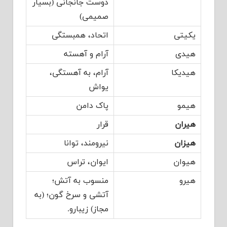
دوست جان‏جانی (بسیار
صمیمی)
یکیتی
اتحاد، همبستگی
هیدی
آرام و آهسته
هیدیکا
آرام، به آهستگی،
یواش
هیمو
پاک دامن
هیران
قرار
هیزان
نیرومند، توانا
هیوان
ایوان، تراس
هیرو
منسوب به آتش؛
آتشی و سرخ گون؛ (به
مجاز) زیبارو.