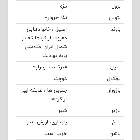
بژول
مژه
بژوین
نگا «بژوار»
باوند
اصیل ، خانوادهایی
معروف از کردها که در
شمال ایران حکومتی
پایه ‏نهادند.
بتین
قدرتمند، پرحرارت
بچکول
کوچک
باژوران
جنوبی ها ، طایفه ایی
از کردها
باژیر
شهر
بایخ
پایداری، ارزش، قدر
باشن
خوب است