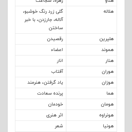
هناو
زهره، شجاعت
هلاله
گلی زرد رنگ خوشبو،
آلاله، جارزدن، با خبر
ساختن
هلپرین
رقصیدن
هموند
اعضاء
هنار
انار
هوران
آفتاب
هوزان
یاد گرفتن، هنرمند
هما
پرنده سعادت
هومان
خودمان
هونراوه
اثر هنری
هونیا
شعر