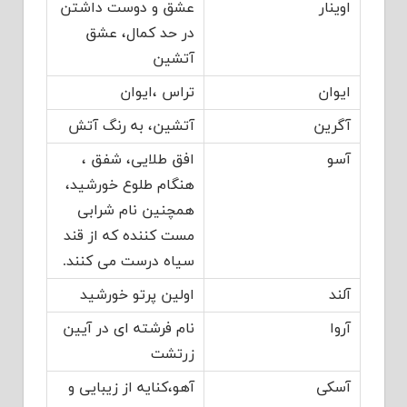
اوینار
عشق و دوست داشتن
در حد کمال، عشق
آتشین
ایوان
تراس ،ایوان
آگرین
آتشین، به رنگ آتش
آسو
افق طلایی، شفق ،
هنگام طلوع خورشید،
همچنین نام شرابی
مست کننده که از قند
سیاه درست می کنند.
آلند
اولین پرتو خورشید
آروا
نام فرشته ای در آیین
زرتشت
آسکی
آهو،کنایه از زیبایی و