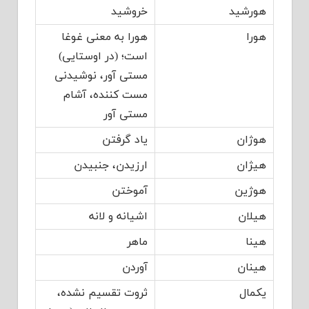
هورشید
خروشید
هورا
هورا به معنی غوغا
است؛ (در اوستایی)
مستی آور، نوشیدنی
مست کننده، آشام
مستی آور
هوژان
یاد گرفتن
هیژان
ارزیدن، جنبیدن
هوژین
آموختن
هیلان
اشیانه و لانه
هینا
ماهر
هینان
آوردن
یکمال
ثروت تقسیم نشده،