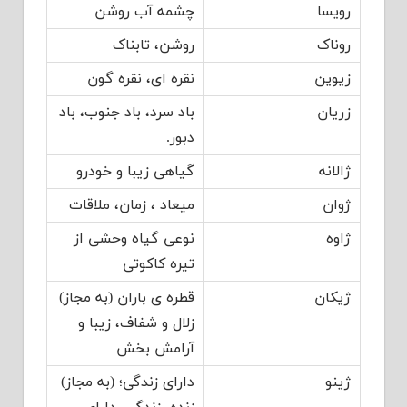
رویسا
چشمه آب روشن
روناک
روشن، تابناک
زیوین
نقره ای، نقره گون
زریان
باد سرد، باد جنوب، باد
دبور.
ژالانه
گیاهی زیبا و خودرو
ژوان
میعاد ، زمان، ملاقات
ژاوه
نوعی گیاه وحشی از
تیره کاکوتی
ژیکان
قطره ی باران (به مجاز)
زلال و شفاف، زیبا و
آرامش بخش
ژینو
دارای زندگی؛ (به مجاز)