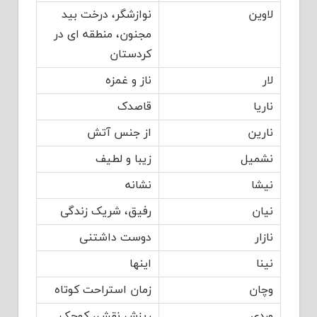
لاوین
نوازشگر، درخت بید
مجنون، منطقه ای در
کردستان
لار
ناز و غمزه
ناریا
قاصدک
نارین
از جنس آتش
نشمیل
زیبا و لطیف
نیشا
نشانه
نیان
رفیق، شریک زندگی
نازار
دوست داشتنی
نینا
اینها
وچان
زمان استراحت کوتاه
وردی
ریزش نقش، کوچک