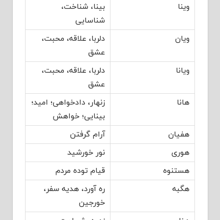
وینا
بینا، شناخت،
شناسایی
ویان
دلربا، علاقه، محبت،
عشق
ویانا
دلربا، علاقه، محبت،
عشق
هانا
زنهار، دادخواهی؛ امید؛
بینایی؛ خواهش
هفیان
آرام گرفتن
هوری
نور خورشید
هستنوه
قیام توده مردم
هگبه
ره آورد، هدیه سفر،
خورجین