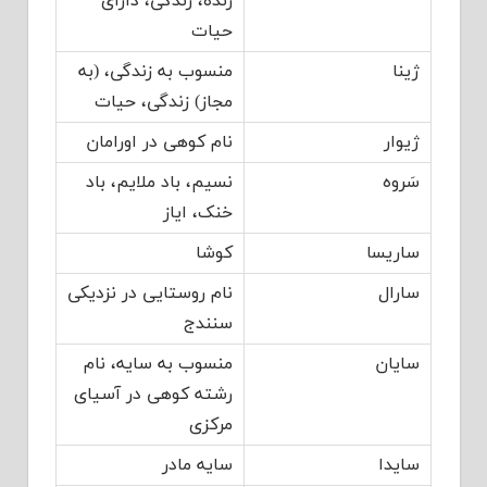
زنده، زندگی، دارای
حیات
ژینا
منسوب به زندگی، (به
مجاز) زندگی، حیات
ژیوار
نام کوهی در اورامان
سَروه
نسیم، باد ملایم، باد
خنک، ایاز
ساریسا
کوشا
سارال
نام روستایی در نزدیکی
سنندج
سایان
منسوب به سایه، نام
رشته کوهی در آسیای
مرکزی
سایدا
سایه مادر