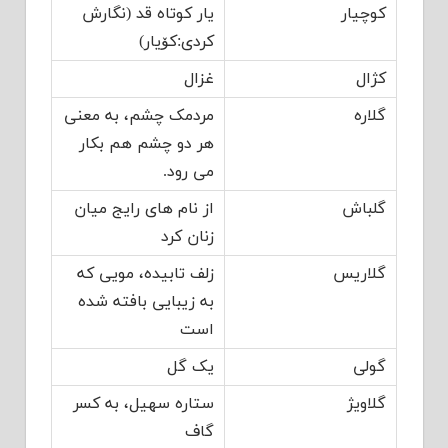
کوچیار
یار کوتاه قد (نگارش
کردی:کۆیار)
کژال
غزال
گلاره
مردمک چشم، به معنی
هر دو چشم هم بکار
می رود.
گلباش
از نام های رایج میان
زنان کرد
گلاریس
زلف تابیده، مویی که
به زیبایی بافته شده
است
گولی
یک گل
گلاویژ
ستاره سهیل، به کسر
گاف