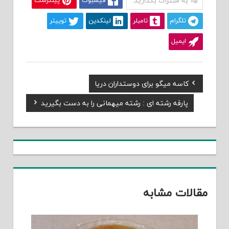
به اشتراک بگذارید:
فیسبوک
پینترست
تلگرام
تامبلر
لینکدین
توییتر
ایمیل
Previous
کاسه میگو برای دوستداران دریا
راهبری
Post:
Next
پارفه رشته ای : رشته میهمانی را به دست بگیرید
نوشته
Post:
مقالات مشابه