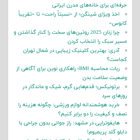
حرفه‌ای برای خانه‌های مدرن ایرانی
اخذ ویزای شینگن؛ از «نسبتاً راحت» تا «تقریباً
کابوس»
چرا زنان 2025 روتین‌های سخت را کنار گذاشتن و
مسیر سبک را انتخاب کردن
آدری: بهترین کلینیک زیبایی در شمال تهران
کجاست؟
ربات محاسبه BMI؛ راهکاری نوین برای آگاهی از
وضعیت سلامت بدن
برتونیکس؛ قدم‌هایی گرم، شیک و ماندگار در
روزهای سرد
خرید هوشمندانه لوازم ورزشی: چگونه هزینه را
نصف و کیفیت را دو برابر کنیم؟
هایفوتراپی در مشهد: راز جوانی بدون جراحی با
دابلو گلد پریمیوم!