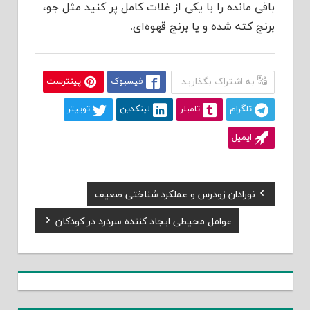
باقی مانده را با یکی از غلات کامل پر کنید مثل جو،
برنج کته شده و یا برنج قهوه‌ای.
به اشتراک بگذارید:
فیسبوک
پینترست
تلگرام
تامبلر
لینکدین
توییتر
ایمیل
Previous
نوزادان زودرس و عملکرد شناختی ضعیف
راهبری
Post:
Next
عوامل محیطی ایجاد کننده سردرد در کودکان
نوشته
Post: