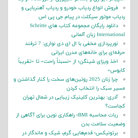
فروش انواع ردیاب خودرو و ردیاب آهنربایی و
ردیاب موتور سیکلت در پیام جی پی اس
دانلود رایگان مجموعه کتاب های Schritte
International زبان آلمانی
نورپردازی مخفی با ال ای دی نواری: 7 ترفند
حرفه‌ای برای خانه‌های مدرن ایرانی
اخذ ویزای شینگن؛ از «نسبتاً راحت» تا «تقریباً
کابوس»
چرا زنان 2025 روتین‌های سخت را کنار گذاشتن و
مسیر سبک را انتخاب کردن
آدری: بهترین کلینیک زیبایی در شمال تهران
کجاست؟
ربات محاسبه BMI؛ راهکاری نوین برای آگاهی از
وضعیت سلامت بدن
برتونیکس؛ قدم‌هایی گرم، شیک و ماندگار در