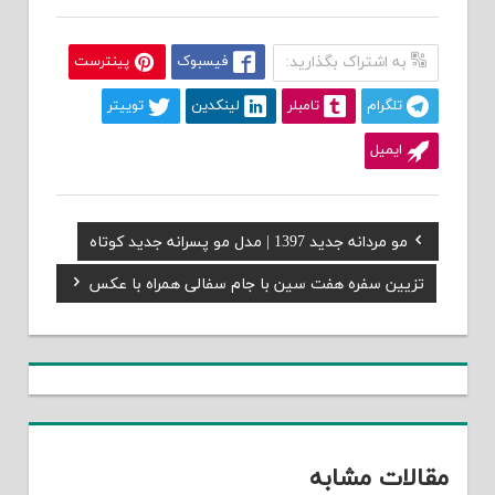
به اشتراک بگذارید:
فیسبوک
پینترست
تلگرام
تامبلر
لینکدین
توییتر
ایمیل
Previous
مو مردانه جدید 1397 | مدل مو پسرانه جدید کوتاه
راهبری
Post:
Next
تزیین سفره هفت سین با جام سفالی همراه با عکس
نوشته
Post:
مقالات مشابه