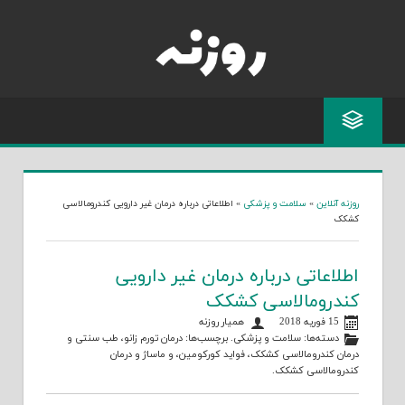
Skip
to
content
روزنه آنلاین
»
سلامت و پزشکی
»
اطلاعاتی درباره درمان غیر دارویی کندرومالاسی
کشکک
اطلاعاتی درباره درمان غیر دارویی
کندرومالاسی کشکک
15 فوریه 2018
همیار روزنه
دسته‌ها:
سلامت و پزشکی
. برچسب‌ها:
درمان تورم زانو
،
طب سنتی و
درمان کندرومالاسی کشکک
،
فواید کورکومین
، و
ماساژ و درمان
کندرومالاسی کشکک
.