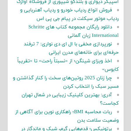
اسپیکر دیواری و بلندگو شیپوری از فروشگاه آوازک
فروش انواع ردیاب خودرو و ردیاب آهنربایی و
ردیاب موتور سیکلت در پیام جی پی اس
دانلود رایگان مجموعه کتاب های Schritte
International زبان آلمانی
نورپردازی مخفی با ال ای دی نواری: 7 ترفند
حرفه‌ای برای خانه‌های مدرن ایرانی
اخذ ویزای شینگن؛ از «نسبتاً راحت» تا «تقریباً
کابوس»
چرا زنان 2025 روتین‌های سخت را کنار گذاشتن و
مسیر سبک را انتخاب کردن
آدری: بهترین کلینیک زیبایی در شمال تهران
کجاست؟
ربات محاسبه BMI؛ راهکاری نوین برای آگاهی از
وضعیت سلامت بدن
برتونیکس؛ قدم‌هایی گرم، شیک و ماندگار در