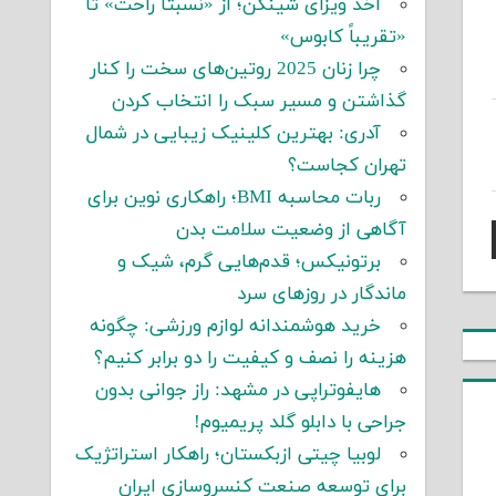
اخذ ویزای شینگن؛ از «نسبتاً راحت» تا
«تقریباً کابوس»
چرا زنان 2025 روتین‌های سخت را کنار
گذاشتن و مسیر سبک را انتخاب کردن
آدری: بهترین کلینیک زیبایی در شمال
تهران کجاست؟
ربات محاسبه BMI؛ راهکاری نوین برای
آگاهی از وضعیت سلامت بدن
برتونیکس؛ قدم‌هایی گرم، شیک و
ماندگار در روزهای سرد
خرید هوشمندانه لوازم ورزشی: چگونه
هزینه را نصف و کیفیت را دو برابر کنیم؟
هایفوتراپی در مشهد: راز جوانی بدون
جراحی با دابلو گلد پریمیوم!
لوبیا چیتی ازبکستان؛ راهکار استراتژیک
برای توسعه صنعت کنسروسازی ایران