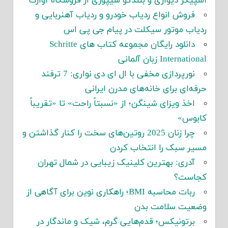
اسپیکر دیواری و بلندگو شیپوری از فروشگاه آوازک
فروش انواع ردیاب خودرو و ردیاب آهنربایی و
ردیاب موتور سیکلت در پیام جی پی اس
دانلود رایگان مجموعه کتاب های Schritte
International زبان آلمانی
نورپردازی مخفی با ال ای دی نواری: 7 ترفند
حرفه‌ای برای خانه‌های مدرن ایرانی
اخذ ویزای شینگن؛ از «نسبتاً راحت» تا «تقریباً
کابوس»
چرا زنان 2025 روتین‌های سخت را کنار گذاشتن و
مسیر سبک را انتخاب کردن
آدری: بهترین کلینیک زیبایی در شمال تهران
کجاست؟
ربات محاسبه BMI؛ راهکاری نوین برای آگاهی از
وضعیت سلامت بدن
برتونیکس؛ قدم‌هایی گرم، شیک و ماندگار در