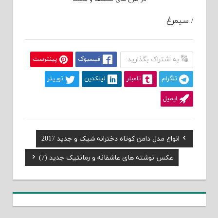
/ سیمرغ
به اشتراک بگذارید:
فیسبوک
پینترست
تلگرام
تامبلر
لینکدین
توییتر
ایمیل
Previous
انواع مدل دامن کوتاه دخترانه شیک و جدید 2017
راهبری
Post:
Next
عکس نوشته های عاشقانه و رمانتیک جدید (7)
نوشته
Post: