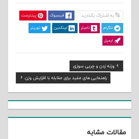
به اشتراک بگذارید:
فیسبوک
پینترست
تلگرام
تامبلر
لینکدین
توییتر
ایمیل
Previous
وزنه زدن و چربی سوزی
راهبری
Post:
Next
راهنمایی های مفید برای مقابله با افزایش وزن
نوشته
Post:
مقالات مشابه