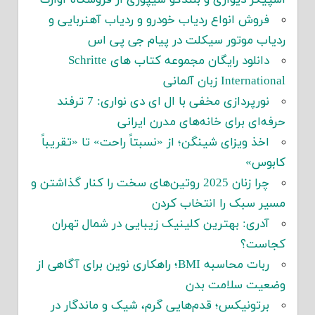
اسپیکر دیواری و بلندگو شیپوری از فروشگاه آوازک
فروش انواع ردیاب خودرو و ردیاب آهنربایی و
ردیاب موتور سیکلت در پیام جی پی اس
دانلود رایگان مجموعه کتاب های Schritte
International زبان آلمانی
نورپردازی مخفی با ال ای دی نواری: 7 ترفند
حرفه‌ای برای خانه‌های مدرن ایرانی
اخذ ویزای شینگن؛ از «نسبتاً راحت» تا «تقریباً
کابوس»
چرا زنان 2025 روتین‌های سخت را کنار گذاشتن و
مسیر سبک را انتخاب کردن
آدری: بهترین کلینیک زیبایی در شمال تهران
کجاست؟
ربات محاسبه BMI؛ راهکاری نوین برای آگاهی از
وضعیت سلامت بدن
برتونیکس؛ قدم‌هایی گرم، شیک و ماندگار در