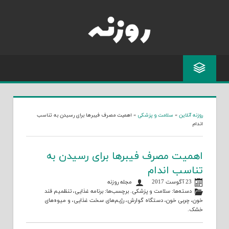
Skip
to
content
روزنه آنلاین
»
سلامت و پزشکی
»
اهمیت مصرف فیبرها برای رسیدن به تناسب
اندام
اهمیت مصرف فیبرها برای رسیدن به
تناسب اندام
23 آگوست 2017
مجله روزنه
دسته‌ها:
سلامت و پزشکی
. برچسب‌ها:
برنامه غذایی
،
تنظمیم قند
خون
،
چربی خون
،
دستگاه گوارش
،
رژیم‌های سخت غذایی
، و
میوه‌های
خشک
.