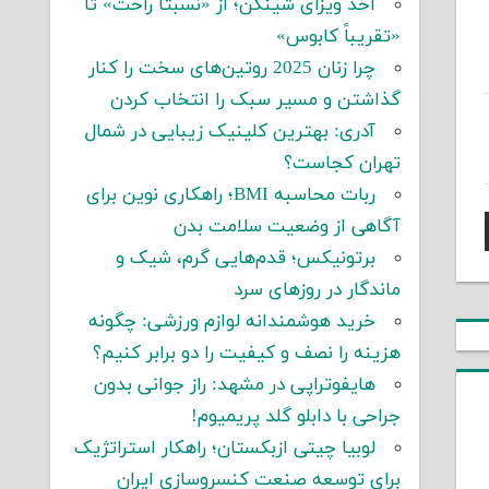
اخذ ویزای شینگن؛ از «نسبتاً راحت» تا
«تقریباً کابوس»
چرا زنان 2025 روتین‌های سخت را کنار
گذاشتن و مسیر سبک را انتخاب کردن
آدری: بهترین کلینیک زیبایی در شمال
تهران کجاست؟
ربات محاسبه BMI؛ راهکاری نوین برای
آگاهی از وضعیت سلامت بدن
برتونیکس؛ قدم‌هایی گرم، شیک و
ماندگار در روزهای سرد
خرید هوشمندانه لوازم ورزشی: چگونه
هزینه را نصف و کیفیت را دو برابر کنیم؟
هایفوتراپی در مشهد: راز جوانی بدون
جراحی با دابلو گلد پریمیوم!
لوبیا چیتی ازبکستان؛ راهکار استراتژیک
برای توسعه صنعت کنسروسازی ایران