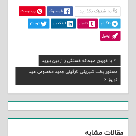
به اشتراک بگذارید:
فیسبوک
پینترست
تلگرام
تامبلر
لینکدین
توییتر
ایمیل
Previous
با خوردن صبحانه خستگی را از بین ببرید
راهبری
Post:
Next
دستور پخت شیرینی نارگیلی جدید مخصوص عید
نوشته
Post:
نوروز
مقالات مشابه