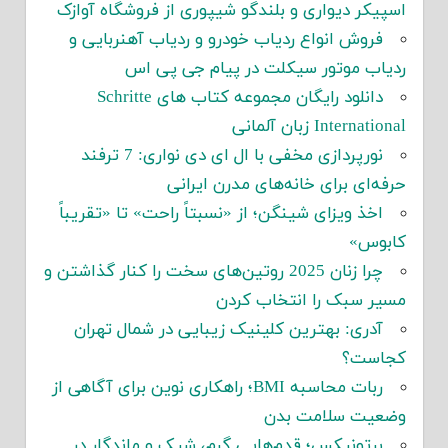
اسپیکر دیواری و بلندگو شیپوری از فروشگاه آوازک
فروش انواع ردیاب خودرو و ردیاب آهنربایی و
ردیاب موتور سیکلت در پیام جی پی اس
دانلود رایگان مجموعه کتاب های Schritte
International زبان آلمانی
نورپردازی مخفی با ال ای دی نواری: 7 ترفند
حرفه‌ای برای خانه‌های مدرن ایرانی
اخذ ویزای شینگن؛ از «نسبتاً راحت» تا «تقریباً
کابوس»
چرا زنان 2025 روتین‌های سخت را کنار گذاشتن و
مسیر سبک را انتخاب کردن
آدری: بهترین کلینیک زیبایی در شمال تهران
کجاست؟
ربات محاسبه BMI؛ راهکاری نوین برای آگاهی از
وضعیت سلامت بدن
برتونیکس؛ قدم‌هایی گرم، شیک و ماندگار در