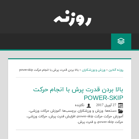
Skip
to
content
روزنه آنلاین
»
ورزش و ورزشکاران
»
بالا بردن قدرت پرش با انجام حرکت power-skip
بالا بردن قدرت پرش با انجام حرکت
POWER-SKIP
27 آوریل 2017
نگارنده
دسته‌ها:
ورزش و ورزشکاران
. برچسب‌ها:
آموزش حرکات ورزشی
،
آموزش حرکت حرکت power-skip
،
افزایش قدرت پرش
،
حرکات ورزشی
،
حرکت power-skip
، و
قدرت پرش
.