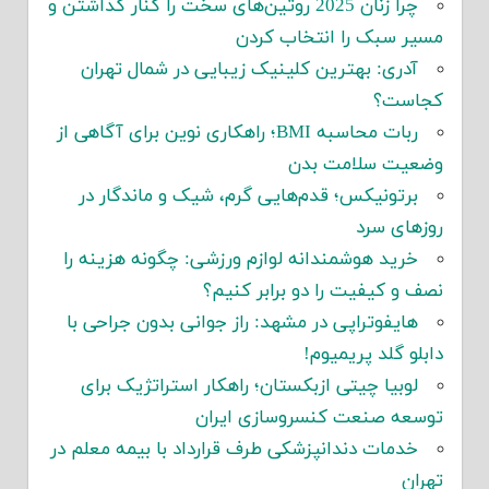
چرا زنان 2025 روتین‌های سخت را کنار گذاشتن و
مسیر سبک را انتخاب کردن
آدری: بهترین کلینیک زیبایی در شمال تهران
کجاست؟
ربات محاسبه BMI؛ راهکاری نوین برای آگاهی از
وضعیت سلامت بدن
برتونیکس؛ قدم‌هایی گرم، شیک و ماندگار در
روزهای سرد
خرید هوشمندانه لوازم ورزشی: چگونه هزینه را
نصف و کیفیت را دو برابر کنیم؟
هایفوتراپی در مشهد: راز جوانی بدون جراحی با
دابلو گلد پریمیوم!
لوبیا چیتی ازبکستان؛ راهکار استراتژیک برای
توسعه صنعت کنسروسازی ایران
خدمات دندانپزشکی طرف قرارداد با بیمه معلم در
تهران