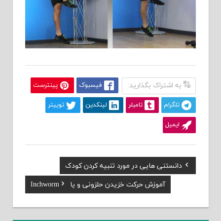
به اشتراک بگذارید:
فیسبوک
پینترست
تلگرام
تامبلر
لینکدین
توییتر
ایمیل
Previous
دانستنی هایی در مورد تنبیه کردن کودک
راهبری
Post:
Next
آموزش حرکت خزیدن حلزونی و یا Inchworm
نوشته
Post: