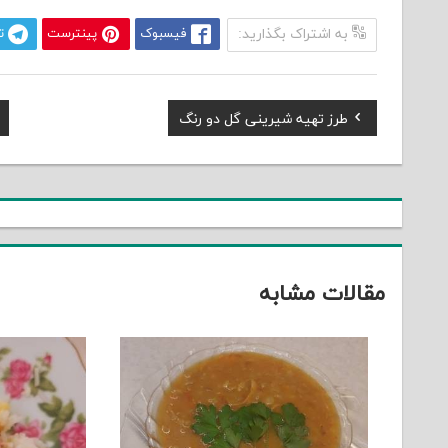
به اشتراک بگذارید:
فیسبوک
پینترست
ت
Previous
طرز تهیه شیرینی گل دو رنگ
راهبری
Post:
نوشته
مقالات مشابه