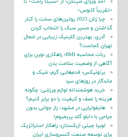
اخذ ویزای شینگن؛ از «نسبتاً راحت» تا
«تقریباً کابوس»
چرا زنان 2025 روتین‌های سخت را کنار
گذاشتن و مسیر سبک را انتخاب کردن
آدری: بهترین کلینیک زیبایی در شمال
تهران کجاست؟
ربات محاسبه BMI؛ راهکاری نوین برای
آگاهی از وضعیت سلامت بدن
برتونیکس؛ قدم‌هایی گرم، شیک و
ماندگار در روزهای سرد
خرید هوشمندانه لوازم ورزشی: چگونه
هزینه را نصف و کیفیت را دو برابر کنیم؟
هایفوتراپی در مشهد: راز جوانی بدون
جراحی با دابلو گلد پریمیوم!
لوبیا چیتی ازبکستان؛ راهکار استراتژیک
برای توسعه صنعت کنسروسازی ایران