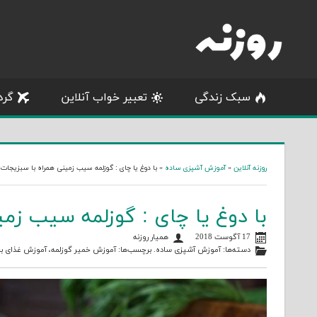
Skip
to
content
سبک زندگی
تعبیر خواب آنلاین
گرد
روزنه آنلاین
»
آموزش آشپزی ساده
»
با دوغ یا چای : گوزلمه سیب زمینی همراه با سبزیجات
با دوغ یا چای : گوزلمه سیب زم
17 آگوست 2018
همیار روزنه
دسته‌ها:
آموزش آشپزی ساده
. برچسب‌ها:
آموزش خمیر گوزلمه
،
آموزش غذای ب