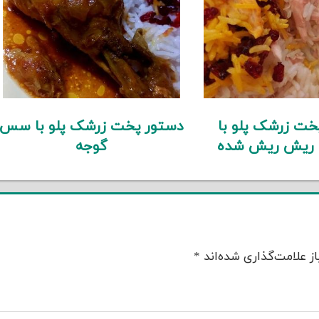
خت زرشک پلو با
دستور پخت زرشک پلو با سس
 ریش ریش شده
گوجه
ز علامت‌گذاری شده‌اند
*