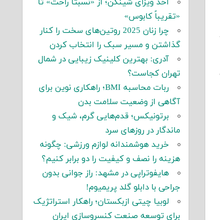
اخذ ویزای شینگن؛ از «نسبتاً راحت» تا
«تقریباً کابوس»
چرا زنان 2025 روتین‌های سخت را کنار
گذاشتن و مسیر سبک را انتخاب کردن
آدری: بهترین کلینیک زیبایی در شمال
تهران کجاست؟
ربات محاسبه BMI؛ راهکاری نوین برای
آگاهی از وضعیت سلامت بدن
برتونیکس؛ قدم‌هایی گرم، شیک و
ماندگار در روزهای سرد
خرید هوشمندانه لوازم ورزشی: چگونه
هزینه را نصف و کیفیت را دو برابر کنیم؟
هایفوتراپی در مشهد: راز جوانی بدون
جراحی با دابلو گلد پریمیوم!
لوبیا چیتی ازبکستان؛ راهکار استراتژیک
برای توسعه صنعت کنسروسازی ایران