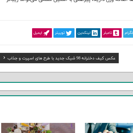
لگرام
تامبلر
لینکدین
توییتر
ایمیل
Next
عکس کیف دخترانه 98 شیک جدید با طرح های اسپرت و جذاب
Post: