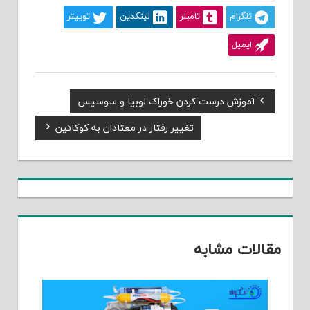
تلگرام
تامبلر
لینکدین
توییتر
ایمیل
Previous
آموزش درست کردن خوراک لوبیا و سوسیس
راهبری
Post:
Next
تغییر رفتار در معتادان به کوکائین
نوشته
Post:
قالات مشابه