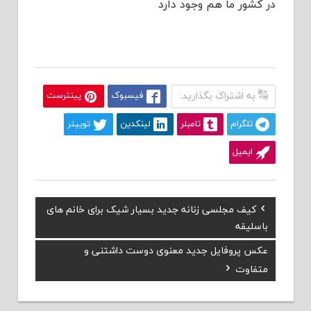
در کشور ما هم وجود دارد
به اشتراک بگذارید:
فیسبوک
پینترست
تلگرام
تامبلر
لینکدین
توییتر
ایمیل
Previous
کیف مجلسی زنانه جدید بسیار شیک برای خانم های
راهبری
Post:
باسلیقه
نوشته
Next
عکس پروفایل جدید معنوی دوست داشتنی و
Post:
متفاوت