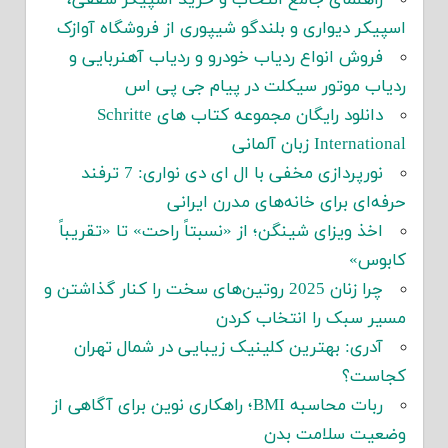
راهنمای جامع انتخاب و خرید اسپیکر سقفی،
اسپیکر دیواری و بلندگو شیپوری از فروشگاه آوازک
فروش انواع ردیاب خودرو و ردیاب آهنربایی و
ردیاب موتور سیکلت در پیام جی پی اس
دانلود رایگان مجموعه کتاب های Schritte
International زبان آلمانی
نورپردازی مخفی با ال ای دی نواری: 7 ترفند
حرفه‌ای برای خانه‌های مدرن ایرانی
اخذ ویزای شینگن؛ از «نسبتاً راحت» تا «تقریباً
کابوس»
چرا زنان 2025 روتین‌های سخت را کنار گذاشتن و
مسیر سبک را انتخاب کردن
آدری: بهترین کلینیک زیبایی در شمال تهران
کجاست؟
ربات محاسبه BMI؛ راهکاری نوین برای آگاهی از
وضعیت سلامت بدن