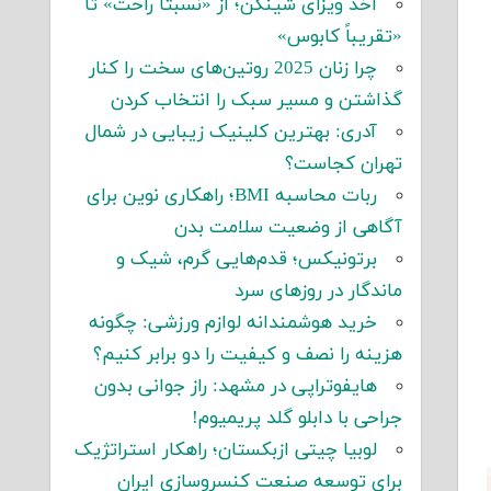
اخذ ویزای شینگن؛ از «نسبتاً راحت» تا
«تقریباً کابوس»
چرا زنان 2025 روتین‌های سخت را کنار
گذاشتن و مسیر سبک را انتخاب کردن
آدری: بهترین کلینیک زیبایی در شمال
تهران کجاست؟
ربات محاسبه BMI؛ راهکاری نوین برای
آگاهی از وضعیت سلامت بدن
برتونیکس؛ قدم‌هایی گرم، شیک و
ماندگار در روزهای سرد
خرید هوشمندانه لوازم ورزشی: چگونه
هزینه را نصف و کیفیت را دو برابر کنیم؟
هایفوتراپی در مشهد: راز جوانی بدون
جراحی با دابلو گلد پریمیوم!
لوبیا چیتی ازبکستان؛ راهکار استراتژیک
برای توسعه صنعت کنسروسازی ایران