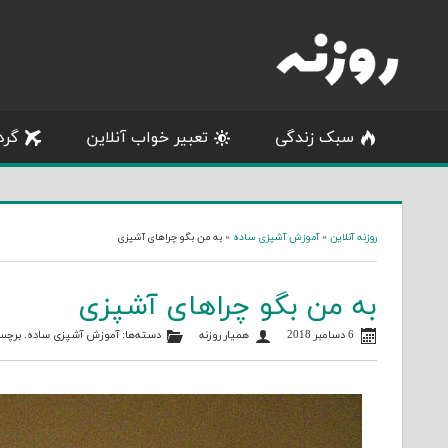
Skip
to
content
سبک زندگی
تعبیر خواب آنلاین
گرد
روزنه آنلاین
»
آموزش آشپزی ساده
»
به من بگو چراهای آشپزی
به من بگو چراهای آشپزی
6 دسامبر 2018
همیار روزنه
دسته‌ها:
آموزش آشپزی ساده
. برچس