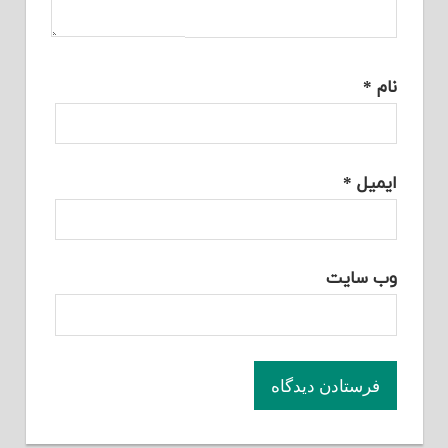
*
یل
*
 سایت