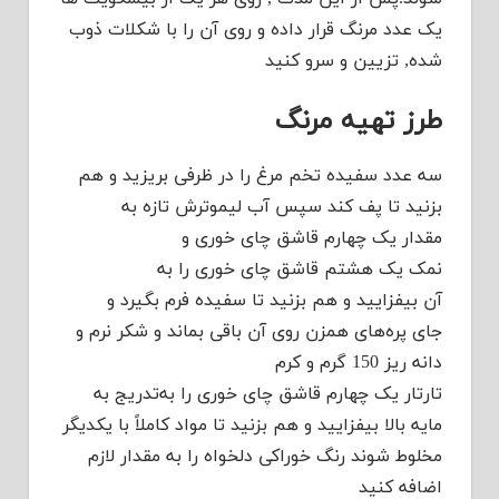
عدد مرنگ قرار داده و روی آن را با شکلات ذوب
, تزیین و سرو کنید
ز تهیه مرنگ
عدد سفیده تخم
مرغ را در ظرفی بریزید و هم
ید تا پف کند
سپس
آب
لیموترش
تازه به
ار
یک
چهارم
قاشق
چای
خوری
و
ک
یک
هشتم
قاشق چای
خوری را به
بیفزایید
و هم بزنید تا سفیده فرم بگیرد و
ی
پره‌های
همزن روی آن باقی بماند و شکر نرم و
ه
ریز
150
گرم و کرم
تار
یک
چهارم
قاشق
چای
خوری
را
به‌تدریج
به
ه بالا
بیفزایید
و هم بزنید تا مواد
کاملاً
با یکدیگر
وط شوند رنگ خوراکی دلخواه را به مقدار لازم
فه کنید