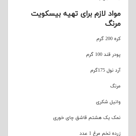
اد لازم برای تهیه بیسکویت
نگ
رم
ند 100 گرم
ل 175گرم
گ
یل شکری
 یک هشتم قاشق چای خوری
 تخم مرغ 1 عدد