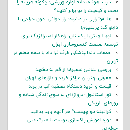
رید هوشمندانه لوازم ورزشی: چگونه هزینه را
و کیفیت را دو برابر کنیم؟
ایفوتراپی در مشهد: راز جوانی بدون جراحی با
و گلد پریمیوم!
وبیا چیتی ازبکستان؛ راهکار استراتژیک برای
ه صنعت کنسروسازی ایران
دمات دندانپزشکی طرف قرارداد با بیمه معلم در
ن
ررسی تمامی مسیرها از قم به مشهد
عرفی بهترین مراکز خرید و بازارهای تهران
یمت و خرید دستگاه تصفیه آب در پرند
ور استانبول؛ دروازه‌ای به سوی زندگی شبانه و
ای تاریخی
راتینه مو چیست؟ هر آنچه باید بدانید
وره آموزش پاکسازی پوست با مدرک فنی
‌ای