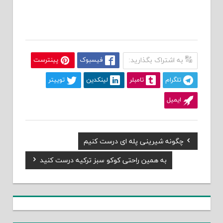
به اشتراک بگذارید:
فیسبوک
پینترست
تلگرام
تامبلر
لینکدین
توییتر
ایمیل
Previous
چگونه شیرینی پله ای درست کنیم
هبری
Post:
Next
به همین راحتی کوکو سبز ترکیه درست کنید
شته
Post: