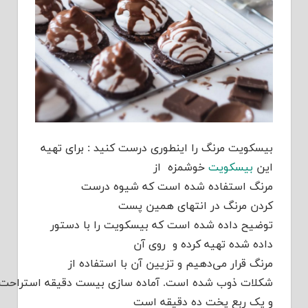
کویت مرنگ را اینطوری درست کنید : برای تهیه
بیسکویت
خوشمزه
از
گ
استفاده
شده
است که شیوه درست
دن
مرنگ
در انتهای همین پست
ضیح
داده
شده
است که بیسکویت را با
دستور
ه
شده
تهیه
کرده و
روی آن
گ
قرار
می‌دهیم
و تزیین آن با استفاده از
لات
ذوب
شده
است
.
آماده
سازی
بیست
دقیقه
استراحت
دو
ساعت
ک
ربع پخت
ده
دقیقه است