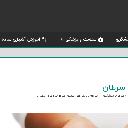
شگری
سلامت و پزشکی
آموزش آشپزی ساده
 سرطان
واع سرطان
،
پیشگیری از سرطان
،
تاثیر عرق ریختن
،
سرطان
، و
عرق ریختن
.