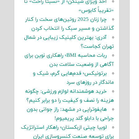
اخذ ویزای شینگن؛ از «نسبتاً راحت» تا
«تقریباً کابوس»
چرا زنان 2025 روتین‌های سخت را کنار
گذاشتن و مسیر سبک را انتخاب کردن
آدری: بهترین کلینیک زیبایی در شمال
تهران کجاست؟
ربات محاسبه BMI؛ راهکاری نوین برای
آگاهی از وضعیت سلامت بدن
برتونیکس؛ قدم‌هایی گرم، شیک و
ماندگار در روزهای سرد
خرید هوشمندانه لوازم ورزشی: چگونه
هزینه را نصف و کیفیت را دو برابر کنیم؟
هایفوتراپی در مشهد: راز جوانی بدون
جراحی با دابلو گلد پریمیوم!
لوبیا چیتی ازبکستان؛ راهکار استراتژیک
برای توسعه صنعت کنسروسازی ایران