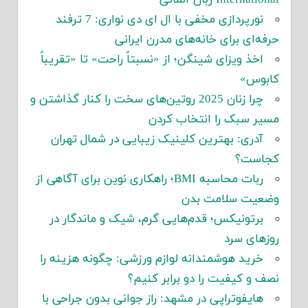
نورپردازی مخفی با ال ای دی نواری: 7 ترفند
حرفه‌ای برای خانه‌های مدرن ایرانی
اخذ ویزای شینگن؛ از «نسبتاً راحت» تا «تقریباً
کابوس»
چرا زنان 2025 روتین‌های سخت را کنار گذاشتن و
مسیر سبک را انتخاب کردن
آدری: بهترین کلینیک زیبایی در شمال تهران
کجاست؟
ربات محاسبه BMI؛ راهکاری نوین برای آگاهی از
وضعیت سلامت بدن
برتونیکس؛ قدم‌هایی گرم، شیک و ماندگار در
روزهای سرد
خرید هوشمندانه لوازم ورزشی: چگونه هزینه را
نصف و کیفیت را دو برابر کنیم؟
هایفوتراپی در مشهد: راز جوانی بدون جراحی با