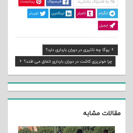
به اشتراک بگذارید:
فیسبوک
پینترست
تلگرام
تامبلر
لینکدین
توییتر
ایمیل
Previous
یوگا چه تاثیری در دوران بارداری دارد؟
راهبری
Post:
Next
چرا خونریزی کاشت در دوران بارداری اتفاق می افتد؟
نوشته
Post:
مقالات مشابه