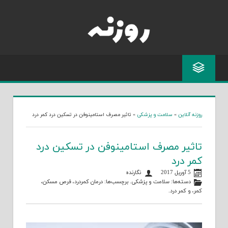
Skip
to
content
روزنه آنلاین
»
سلامت و پزشکی
»
تاثیر مصرف استامینوفن در تسکین درد کمر درد
تاثیر مصرف استامینوفن در تسکین درد
کمر درد
5 آوریل 2017
نگارنده
دسته‌ها:
سلامت و پزشکی
. برچسب‌ها:
درمان کمردرد
،
قرص مسکن
،
کمر
، و
کمر درد
.