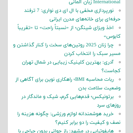
International زبان آلمانی
نورپردازی مخفی با ال ای دی نواری: 7 ترفند
حرفه‌ای برای خانه‌های مدرن ایرانی
اخذ ویزای شینگن؛ از «نسبتاً راحت» تا «تقریباً
کابوس»
چرا زنان 2025 روتین‌های سخت را کنار گذاشتن و
مسیر سبک را انتخاب کردن
آدری: بهترین کلینیک زیبایی در شمال تهران
کجاست؟
ربات محاسبه BMI؛ راهکاری نوین برای آگاهی از
وضعیت سلامت بدن
برتونیکس؛ قدم‌هایی گرم، شیک و ماندگار در
روزهای سرد
خرید هوشمندانه لوازم ورزشی: چگونه هزینه را
نصف و کیفیت را دو برابر کنیم؟
هایفوتراپی در مشهد: راز جوانی بدون جراحی با