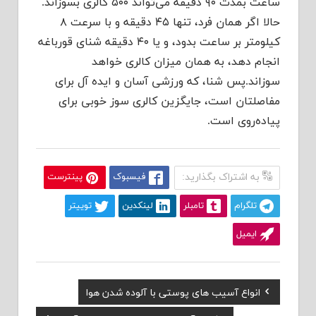
ساعت بمدت ۹۰ دقیقه می‌تواند ۵۰۰ کالری بسوزاند.
حالا اگر همان فرد، تنها ۴۵ دقیقه و با سرعت ۸
کیلومتر بر ساعت بدود، و یا ۴۰ دقیقه شنای قورباغه
انجام دهد، به همان میزان کالری خواهد
سوزاند.پس شنا، که ورزشی آسان و ایده آل برای
مفاصلتان است، جایگزین کالری سوز خوبی برای
پیاده‌روی است.
به اشتراک بگذارید:
فیسبوک
پینترست
تلگرام
تامبلر
لینکدین
توییتر
ایمیل
Previous
انواع آسیب های پوستی با آلوده شدن هوا
راهبری
Post: