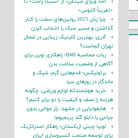
اخذ ویزای شینگن؛ از «نسبتاً راحت» تا
«تقریباً کابوس»
چرا زنان 2025 روتین‌های سخت را کنار
گذاشتن و مسیر سبک را انتخاب کردن
آدری: بهترین کلینیک زیبایی در شمال
تهران کجاست؟
ربات محاسبه BMI؛ راهکاری نوین برای
آگاهی از وضعیت سلامت بدن
برتونیکس؛ قدم‌هایی گرم، شیک و
ماندگار در روزهای سرد
خرید هوشمندانه لوازم ورزشی: چگونه
هزینه را نصف و کیفیت را دو برابر کنیم؟
هایفوتراپی در مشهد: راز جوانی بدون
جراحی با دابلو گلد پریمیوم!
لوبیا چیتی ازبکستان؛ راهکار استراتژیک
برای توسعه صنعت کنسروسازی ایران