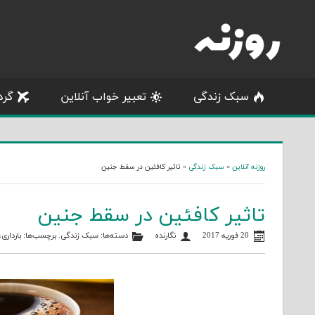
Skip
to
content
سبک زندگی
تعبیر خواب آنلاین
گرد
روزنه آنلاین
»
سبک زندگی
»
تاثیر کافئین در سقط جنین
تاثیر کافئین در سقط جنین
20 فوریه 2017
نگارنده
دسته‌ها:
سبک زندگی
. برچسب‌ها:
بارداری
،