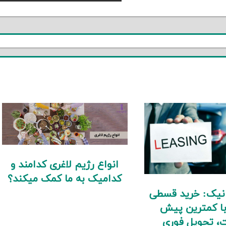
Post:
انواع رژیم لاغری کدامند و
کدامیک به ما کمک میکند؟
انیک: خرید قسطی
با کمترین پیش
، تحویل فوری