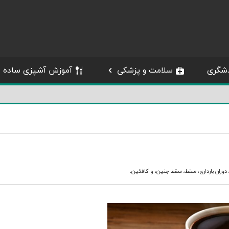
شگری
سلامت و پزشکی
آموزش آشپزی ساده
دوران بارداری
،
سقط
،
سقط جنین
، و
کافئین
.