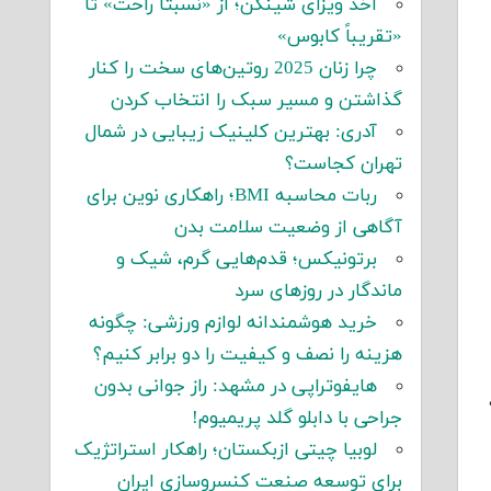
اخذ ویزای شینگن؛ از «نسبتاً راحت» تا
«تقریباً کابوس»
چرا زنان 2025 روتین‌های سخت را کنار
گذاشتن و مسیر سبک را انتخاب کردن
آدری: بهترین کلینیک زیبایی در شمال
تهران کجاست؟
ربات محاسبه BMI؛ راهکاری نوین برای
آگاهی از وضعیت سلامت بدن
برتونیکس؛ قدم‌هایی گرم، شیک و
ماندگار در روزهای سرد
خرید هوشمندانه لوازم ورزشی: چگونه
هزینه را نصف و کیفیت را دو برابر کنیم؟
هایفوتراپی در مشهد: راز جوانی بدون
جراحی با دابلو گلد پریمیوم!
لوبیا چیتی ازبکستان؛ راهکار استراتژیک
برای توسعه صنعت کنسروسازی ایران