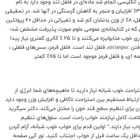
انگلیسی انجام شد ماده‌ای در فلفل تند وجود دارد به نام
niciaspac که متابولیسم را در گروهی از زنان ژاپنی تا ۳۰٪ افزایش و منجر به کاهش گرسنگی در آنها شد. در تحقیقی
دیگر، موش‌ها با یک رژیم غذایی با چربی بالا بعلاوه فلفل، ۸٪ از وزن بدنشان کم شد و تغیراتی در حداقل ۲۰ پروتئین
ای که در کتابخانه‌ی عمومی علوم صورت پذیرفت مشخص شد؛
مردانی که غذاهای همراه با فلفل می‌خورند غذا را به قدری خوب متابولیزه می‌کنند و تا ۲۵ ٪ کالری کمتری نیاز پیدا
می‌کنند، بدون آنکه گرسنه شوند. بهترین منبع برای یافتن niciaspac، فلفل تند است. فلفل قرمز، سس‌های فلفلی ،
ستراحت خوب شبانه نیاز دارید تا ماهیچه‌های شما انرژی از
رتباط مستقیم بین استراحت ناکافی و افزایش وزن وجود دارد.
دن برای تنظیم سطح قند خون را مختل می‌کند. دکتر سیگرید
سلامت کامل نیازمند خواب راحت است. سلول‌های تنظیم
اب نیاز دارند.” اولین قدم برای خواب خوب شبانه، آرام کردن
داقل یک ساعت قبل از خواب اجتناب کنید. نور آبی صفحه