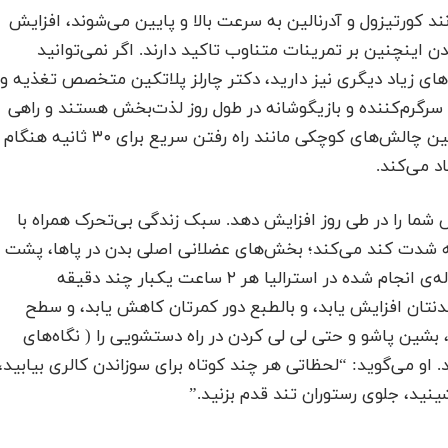
کورتیزول و آدرنالین به سرعت بالا و پایین می‌شوند، افزایش
 اینچنین بر تمرینات متناوب تاکید دارند. اگر نمی‌توانید
ای زیاد دیگری نیز دارید، دکتر چارلز پلاتکین متخصص تغذیه و
 سرگرم‌کننده و بازیگوشانه در طول روز لذت‌بخش هستند و راهی
موثر‌ برای اینکه به ژن‌ها بگویید چربی بسوزانند.” پلاتکین چالش‌های کوچکی مانند راه رفتن سریع برای ۳۰ ثانیه هنگام
د می‌کند.
ش شما را در طی روز افزایش دهد. سبک زندگی بی‌‌تحرک همراه با
به شدت کند می‌کند؛ بخش‌های عضلانی اصلی بدن در پاها، پشت
و مرکز بدن را کم‌قوت و ضعیف می‌کند. با توجه به مطاله‌ی انجام شده‌ در استرالیا هر ۲ ساعت یکبار چند دقیقه
تان افزایش یابد، و بالطبع دور کمرتان کاهش ‌یابد، و سطح
بشین پاشو و حتی لی لی کردن در راه دستشویی را ( نگاه‌های
او می‌گوید: “لحظاتی هر چند کوتاه برای سوزاندن کالری بیابید،
ینید، جلوی رستوران تند قدم بزنید.”