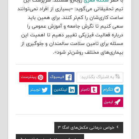
با خطر
سکته مغزی
روبه‌رو هستند. سرپرست این
تیم تحقیقاتی می‌گوید: «بسیاری از افراد نمی‌توانند
ساعت کاری‌شان را کم‌تر کنند. برای همین باید
سعی کنیم تا نگرش جامعه و آموزش عمومی را
درباره فعالیت فیزیکی تغییر دهیم تا اهمیت این
مسئله برای تامین سلامت سالمندان و جلوگیری از
بیماری‌های مختلف روشن‌تر شود».
به اشتراک بگذارید:
فیسبوک
پینترست
تلگرام
تامبلر
لینکدین
توییتر
ایمیل
Previous
خواص درمانی مکمل‌های امگا ۳
راهبری
Post:
Next