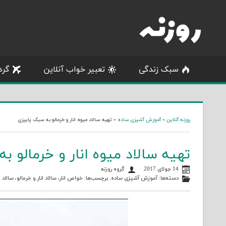
Skip
to
content
سبک زندگی
تعبیر خواب آنلاین
گرد
روزنه آنلاین
»
آموزش آشپزی ساده
»
تهیه سالاد میوه انار و خرمالو به سبک پاییزی
تهیه سالاد میوه انار و خرمالو ب
14 جولای 2017
گروه روزنه
دسته‌ها:
آموزش آشپزی ساده
. برچسب‌ها:
خواص انار
،
سالاد انار و خرمالو
،
سالاد 