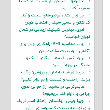
اخذ ویزای شینگن؛ از «نسبتاً راحت» تا
«تقریباً کابوس»
چرا زنان 2025 روتین‌های سخت را کنار
گذاشتن و مسیر سبک را انتخاب کردن
آدری: بهترین کلینیک زیبایی در شمال
تهران کجاست؟
ربات محاسبه BMI؛ راهکاری نوین برای
آگاهی از وضعیت سلامت بدن
برتونیکس؛ قدم‌هایی گرم، شیک و
ماندگار در روزهای سرد
خرید هوشمندانه لوازم ورزشی: چگونه
هزینه را نصف و کیفیت را دو برابر کنیم؟
هایفوتراپی در مشهد: راز جوانی بدون
جراحی با دابلو گلد پریمیوم!
لوبیا چیتی ازبکستان؛ راهکار استراتژیک
برای توسعه صنعت کنسروسازی ایران