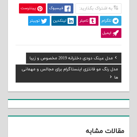
به اشتراک بگذارید:
فیسبوک
پینترست
تلگرام
تامبلر
لینکدین
توییتر
ایمیل
Previous
مدل عینک دودی دخترانه 2019 مخصوص و زیبا
راهبری
Post:
Next
مدل رنگ مو فانتزی اینستاگرام برای مجالس و مهمانی
نوشته
Post:
ها
مقالات مشابه