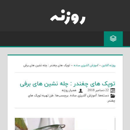
Skip
to
content
روزنه آنلاین
»
آموزش آشپزی ساده
»
توپک های چغندر : چله نشین های برفی
توپک های چغندر : چله نشین های برفی
22 دسامبر 2018
همیار روزنه
دسته‌ها:
آموزش آشپزی ساده
. برچسب‌ها:
طرز تهیه توپک های
چغندر
.