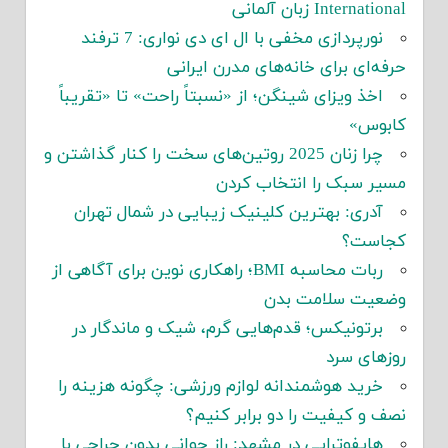
International زبان آلمانی
نورپردازی مخفی با ال ای دی نواری: 7 ترفند
حرفه‌ای برای خانه‌های مدرن ایرانی
اخذ ویزای شینگن؛ از «نسبتاً راحت» تا «تقریباً
کابوس»
چرا زنان 2025 روتین‌های سخت را کنار گذاشتن و
مسیر سبک را انتخاب کردن
آدری: بهترین کلینیک زیبایی در شمال تهران
کجاست؟
ربات محاسبه BMI؛ راهکاری نوین برای آگاهی از
وضعیت سلامت بدن
برتونیکس؛ قدم‌هایی گرم، شیک و ماندگار در
روزهای سرد
خرید هوشمندانه لوازم ورزشی: چگونه هزینه را
نصف و کیفیت را دو برابر کنیم؟
هایفوتراپی در مشهد: راز جوانی بدون جراحی با