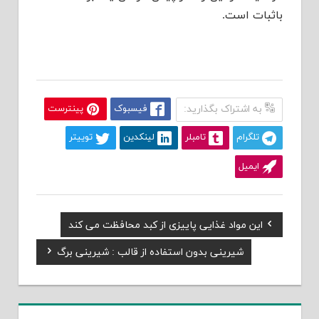
باثبات است.
به اشتراک بگذارید:
فیسبوک
پینترست
تلگرام
تامبلر
لینکدین
توییتر
ایمیل
Previous
این مواد غذایی پاییزی از کبد محافظت می کند
راهبری
Post:
Next
شیرینی بدون استفاده از قالب : شیرینی برگ
نوشته
Post: