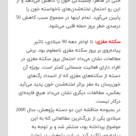
حتی در ظاهر، چسبندگی خون را كاهش می‌دهد و از
این رو احتمال لخته‌شدن‌های ناخواسته خون را
پایین می‌آورد. تمام اینها در مجموع سبب كاهش 50
درصدی خطر بروز حمله قلبی می‌شود.
سكته مغزی:
تا اواخر دهه 90 میلادی، تاثیر
پیاده‌روی بر بروز سكته مغزی نامعلوم بود. برخی
مطالعات نشان می‌داد احتمال بروز سكته‌ مغزی در
افراد دارای فعالیت جسمانی كمتر است. بویژه آن
دسته از سكته‌های مغزی كه از انسداد رگ‌های
خون‌رسان به مغز براثر لخته‌شدن خون پدید می‌آید.
بعكس، مطالعات دیگری نشان می‌داد هیچ فایده‌ای
دركار نیست.
در بحبوحه مناقشه این دو دسته پژوهش، سال 2000
میلادی یكی از بزرگ‌ترین مطالعاتی كه به این
موضوع پرداخته بود، منتشر شد و بر توجه به
پیاده‌روی تاكید كرد. در این پژوهش در تحلیل