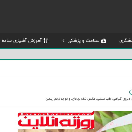
شگری
سلامت و پزشکی
آموزش آشپزی ساده
:
داروی گیاهی
،
طب سنتی
،
عکس تخم ریحان
، و
فواید تخم ریحان
.