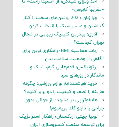
اخذ ویزای شینگن؛ از «نسبتاً راحت» تا
«تقریباً کابوس»
چرا زنان 2025 روتین‌های سخت را کنار
گذاشتن و مسیر سبک را انتخاب کردن
آدری: بهترین کلینیک زیبایی در شمال
تهران کجاست؟
ربات محاسبه BMI؛ راهکاری نوین برای
آگاهی از وضعیت سلامت بدن
برتونیکس؛ قدم‌هایی گرم، شیک و
ماندگار در روزهای سرد
خرید هوشمندانه لوازم ورزشی: چگونه
هزینه را نصف و کیفیت را دو برابر کنیم؟
هایفوتراپی در مشهد: راز جوانی بدون
جراحی با دابلو گلد پریمیوم!
لوبیا چیتی ازبکستان؛ راهکار استراتژیک
برای توسعه صنعت کنسروسازی ایران