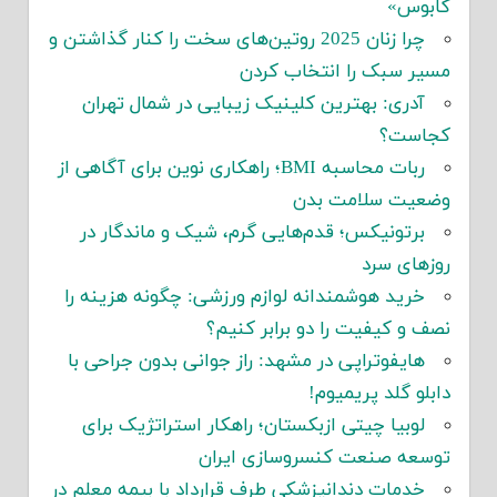
کابوس»
چرا زنان 2025 روتین‌های سخت را کنار گذاشتن و
مسیر سبک را انتخاب کردن
آدری: بهترین کلینیک زیبایی در شمال تهران
کجاست؟
ربات محاسبه BMI؛ راهکاری نوین برای آگاهی از
وضعیت سلامت بدن
برتونیکس؛ قدم‌هایی گرم، شیک و ماندگار در
روزهای سرد
خرید هوشمندانه لوازم ورزشی: چگونه هزینه را
نصف و کیفیت را دو برابر کنیم؟
هایفوتراپی در مشهد: راز جوانی بدون جراحی با
دابلو گلد پریمیوم!
لوبیا چیتی ازبکستان؛ راهکار استراتژیک برای
توسعه صنعت کنسروسازی ایران
خدمات دندانپزشکی طرف قرارداد با بیمه معلم در