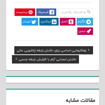
به اشتراک بگذارید:
فیسبوک
پینترست
تلگرام
تامبلر
لینکدین
توییتر
ایمیل
Previous
راهکارهایی اساسی برای داشتن رابطه زناشویی عالی
راهبری
Post:
Next
داشتن اعصابی آرام با افزایش رابطه جنسی
نوشته
Post:
مقالات مشابه