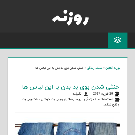
Skip
to
content
روزنه آنلاین
»
سبک زندگی
»
خنثی شدن بوی بد بدن با این لباس ها
خنثی شدن بوی بد بدن با این لباس ها
26 فوریه 2017
نگارنده
دسته‌ها:
سبک زندگی
. برچسب‌ها:
بدن
،
بوی بد
،
خوشبو
،
علت بوی بد
،
و
نفخ شکم
.