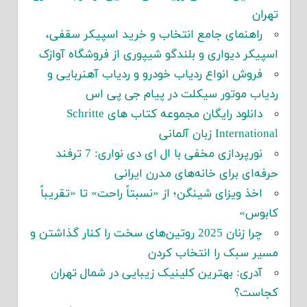
تهران
راهنمای جامع انتخاب و خرید اسپیکر سقفی،
اسپیکر دیواری و بلندگو شیپوری از فروشگاه آوازک
فروش انواع ردیاب خودرو و ردیاب آهنربایی و
ردیاب موتور سیکلت در پیام جی پی اس
دانلود رایگان مجموعه کتاب های Schritte
International زبان آلمانی
نورپردازی مخفی با ال ای دی نواری: 7 ترفند
حرفه‌ای برای خانه‌های مدرن ایرانی
اخذ ویزای شینگن؛ از «نسبتاً راحت» تا «تقریباً
کابوس»
چرا زنان 2025 روتین‌های سخت را کنار گذاشتن و
مسیر سبک را انتخاب کردن
آدری: بهترین کلینیک زیبایی در شمال تهران
کجاست؟