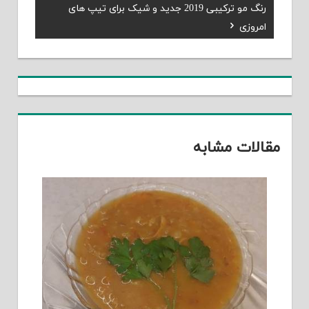
Next
رنگ مو ترکیبی 2019 جدید و شیک برای تیپ های
نوشته
Post:
امروزی
مقالات مشابه