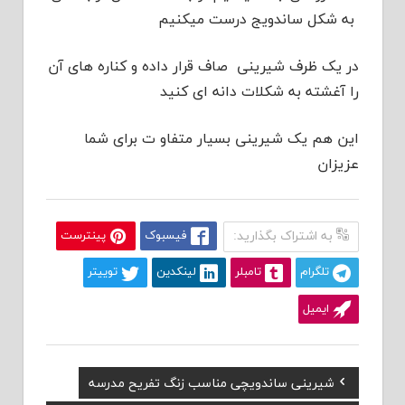
به شکل ساندویج درست میکنیم
در یک ظرف شیرینی صاف قرار داده و کناره های آن
را آغشته به شکلات دانه ای کنید
این هم یک شیرینی بسیار متفاو ت برای شما
عزیزان
به اشتراک بگذارید:
فیسبوک
پینترست
تلگرام
تامبلر
لینکدین
توییتر
ایمیل
Previous
شیرینی ساندویچی مناسب زنگ تفریح مدرسه
راهبری
Post: