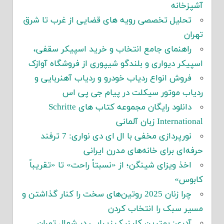
آشپزخانه
تحلیل تخصصی رویه های قضایی از غرب تا شرق
تهران
راهنمای جامع انتخاب و خرید اسپیکر سقفی،
اسپیکر دیواری و بلندگو شیپوری از فروشگاه آوازک
فروش انواع ردیاب خودرو و ردیاب آهنربایی و
ردیاب موتور سیکلت در پیام جی پی اس
دانلود رایگان مجموعه کتاب های Schritte
International زبان آلمانی
نورپردازی مخفی با ال ای دی نواری: 7 ترفند
حرفه‌ای برای خانه‌های مدرن ایرانی
اخذ ویزای شینگن؛ از «نسبتاً راحت» تا «تقریباً
کابوس»
چرا زنان 2025 روتین‌های سخت را کنار گذاشتن و
مسیر سبک را انتخاب کردن
آدری: بهترین کلینیک زیبایی در شمال تهران