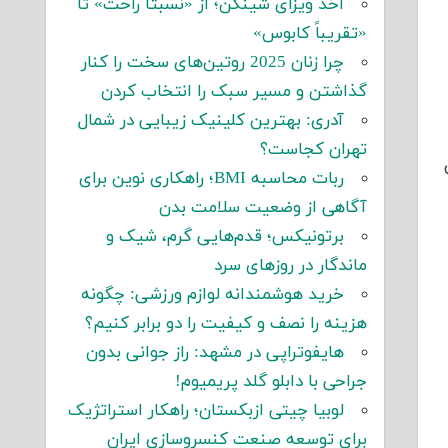
اخذ ویزای شینگن؛ از «نسبتاً راحت» تا
«تقریباً کابوس»
چرا زنان 2025 روتین‌های سخت را کنار
گذاشتن و مسیر سبک را انتخاب کردن
آدری: بهترین کلینیک زیبایی در شمال
تهران کجاست؟
ربات محاسبه BMI؛ راهکاری نوین برای
آگاهی از وضعیت سلامت بدن
برتونیکس؛ قدم‌هایی گرم، شیک و
ماندگار در روزهای سرد
خرید هوشمندانه لوازم ورزشی: چگونه
هزینه را نصف و کیفیت را دو برابر کنیم؟
هایفوتراپی در مشهد: راز جوانی بدون
جراحی با دابلو گلد پریمیوم!
لوبیا چیتی ازبکستان؛ راهکار استراتژیک
برای توسعه صنعت کنسروسازی ایران