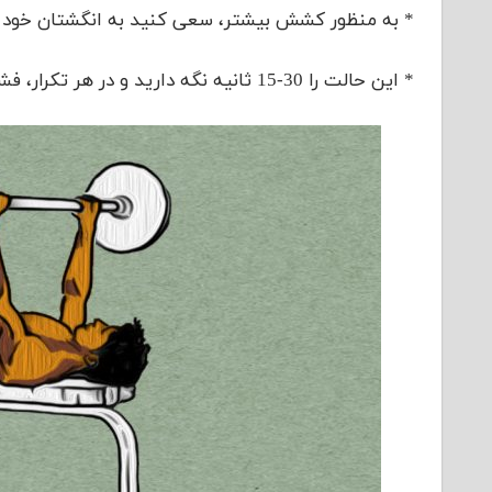
* به منظور کشش بیشتر، سعی کنید به انگشتان خود فش
* این حالت را 30-15 ثانیه نگه دارید و در هر تکرار، فشار را بیشتر کنید.