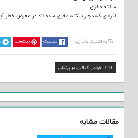
سکته مغزی
افرادی که دچار سکته مغزی شده اند در معرض خطر آپنه
به اشتراک بگذارید:
فیسبوک
پینترست
ت
Previous
11 خواص گیلاس در پزشکی
راهبری
Post:
نوشته
مقالات مشابه