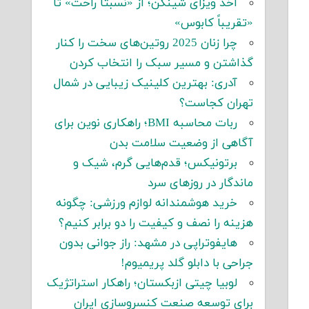
اخذ ویزای شینگن؛ از «نسبتاً راحت» تا
«تقریباً کابوس»
چرا زنان 2025 روتین‌های سخت را کنار
گذاشتن و مسیر سبک را انتخاب کردن
آدری: بهترین کلینیک زیبایی در شمال
تهران کجاست؟
ربات محاسبه BMI؛ راهکاری نوین برای
آگاهی از وضعیت سلامت بدن
برتونیکس؛ قدم‌هایی گرم، شیک و
ماندگار در روزهای سرد
خرید هوشمندانه لوازم ورزشی: چگونه
هزینه را نصف و کیفیت را دو برابر کنیم؟
هایفوتراپی در مشهد: راز جوانی بدون
جراحی با دابلو گلد پریمیوم!
لوبیا چیتی ازبکستان؛ راهکار استراتژیک
برای توسعه صنعت کنسروسازی ایران