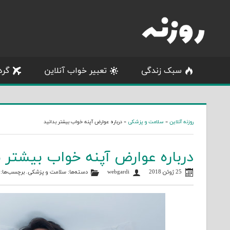
Skip
to
content
سبک زندگی
تعبیر خواب آنلاین
گرد
روزنه آنلاین
»
سلامت و پزشکی
»
درباره عوارض آپنه خواب بیشتر بدانید
درباره عوارض آپنه خواب بیشتر ب
25 ژوئن 2018
webgardi
دسته‌ها:
سلامت و پزشکی
. برچسب‌ها: