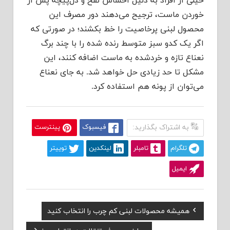
خیلی از افراد به دلیل احساس نفخ و دل‌پیچه پس از
خوردن ماست، ترجیح می‌دهند دور مصرف این
محصول لبنی پرخاصیت را خط بکشند؛ در صورتی که
اگر یک کدو سبز متوسط رنده شده را با چند برگ
نعناع تازه و خردشده به ماست اضافه کنند، این
مشکل تا حد زیادی حل خواهد شد. به جای نعناع
می‌توان از پونه هم استفاده کرد.
به اشتراک بگذارید:
فیسبوک
پینترست
تلگرام
تامبلر
لینکدین
توییتر
ایمیل
Previous
همیشه محصولات لبنی کم چرب را انتخاب کنید
راهبری
Post:
Next